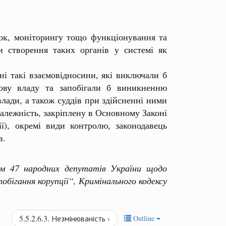
ок, моніторингу тощо функціонування та
и створення таких органів у системі як
 такі взаємовідносини, які виключали б
дову владу та запобігали б виникненню
лади, а також суддів при здійсненні ними
залежність, закріплену в Основному Законі
ї), окремі види контролю, законодавець
в.
ям 47 народних депутатів України щодо
бігання корупції“, Кримінального кодексу
5.5.2.6.3. Незмінюваність ›
Outline