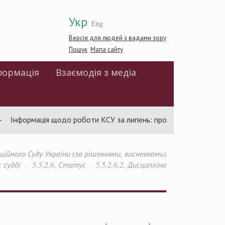
Укр
Eng
Версія для людей з вадами зору
Пошук
Мапа сайту
формація
Взаємодія з медіа
Інформація щодо роботи КСУ за липень: проведено 94 засідання 
йного Суду України (за рішеннями, висновками)
 судді
5.5.2.6. Статус
5.5.2.6.2. Дисципліна