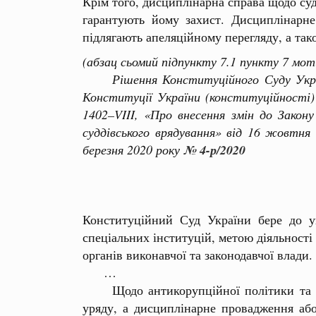
Крім того, дисциплінарна справа щодо су
гарантують йому захист. Дисциплінарн
підлягають апеляційному перегляду, а тако
(абзац
сьомий
підпункту
7.1 пункту
7 мот
Рішення
Конституційного
Суду
Укр
Конституції
України
(конституційності
1402–VIII, «Про
внесення
змін
до
Закону
суддівського
врядування
» від
16 жовтня
березня
2020 року
№ 4-р/2020
Конституційний Суд України бере до у
спеціальних інституцій, метою діяльності
органів виконавчої та законодавчої влади.
…
Щодо антикорупційної політики та прит
уряду, а дисциплінарне провадження аб