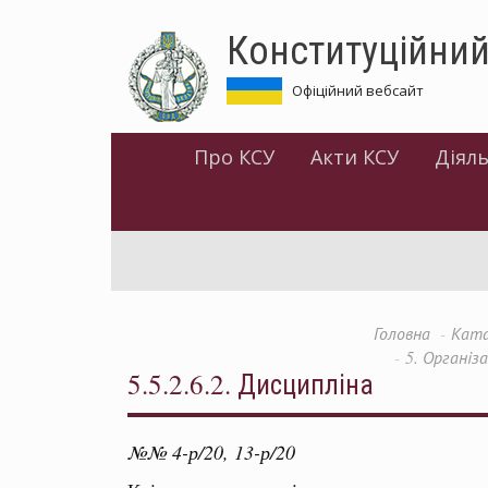
Перейти
Конституційний
до
основного
матеріалу
Офіційний вебсайт
Про КСУ
Акти КСУ
Діяль
Головна
Ката
5. Організ
5.5.2.6.2. Дисципліна
№№ 4-р/20, 13-р/20