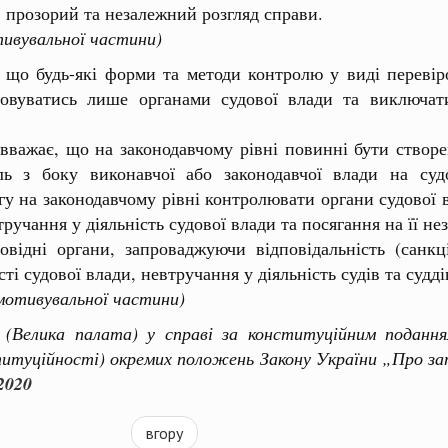
, прозорий та незалежний розгляд справи.
тивувальної частини)
 що будь-які форми та методи контролю у виді перевір
лізовуватись лише органами судової влади та виключат
ає, що на законодавчому рівні повинні бути створені
ь з боку виконавчої або законодавчої влади на су
гу на законодавчому рівні контролювати органи судової в
ручання у діяльність судової влади та посягання на її не
відні органи, запроваджуючи відповідальність (санкці
 судової влади, невтручання у діяльність судів та судді
мотивувальної частини)
 (Велика палата) у справі за конституційним поданн
титуційності) окремих положень Закону України „Про запо
2020
вгору