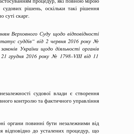
застосуванням процедур, які повною мірою
судових рішень, оскільки такі рішення
о суті скарг.
нням
Верховного
Суду
щодо
відповідності
татус
суддів
“ від
2 червня
2016 року
№
законів
України
щодо
діяльності
органів
21 грудня
2016 року
№ 1798–VIII від
11
езалежності судової влади є створення
тивного контролю та фактичного управління
ні органи повинні бути незалежними від
я відповідно до усталених процедур, що