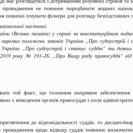
дді має розглядатися з дотриманням розумних строків та 
е провадження не повинне передбачати жодних оцінок 
ж повинні існувати фільтри для розгляду безпідставних п
ивувальної
частини
)
аїни
(Велика
палата
) у
справі
за
конституційним
пода
) окремих
положень
законів
України
„Про
судоустрій
і
с
України
„Про
судоустрій
і
статус
суддів
“ та
деяких
2019 року
№ 193–IX, „Про
Вищу
раду
правосуддя
“ від
ваги той факт, що головним напрямом забезпечення н
 яких є виведення органів правосуддя з поля адміністра
ягнення до відповідальності суддів, то дисциплінар
о провадження щодо відводу суддів повинне визначатис