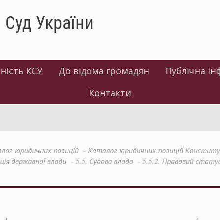
 Суд України
ність КСУ
До відома громадян
Публічна ін
Контакти
лог юридичних позицій
Каталог юридичних позицій Конституці
ація державної влади
5.5. Судова влада
5.5.2. Правовий статус