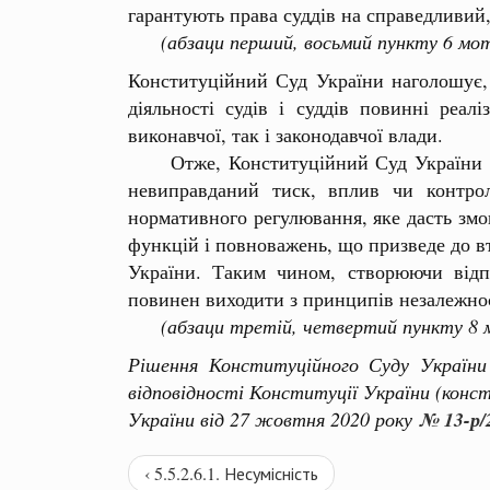
гарантують права суддів на справедливий
(абзаци перший, восьмий пункту 6 мо
Конституційний Суд України наголошує,
діяльності судів і суддів повинні реа
виконавчої, так і законодавчої влади.
Отже, Конституційний Суд України вваж
невиправданий тиск, вплив чи контрол
нормативного регулювання, яке дасть змо
функцій і повноважень, що призведе до вт
України. Таким чином, створюючи відпо
повинен виходити з принципів незалежності
(абзаци третій, четвертий пункту 8 
Рішення Конституційного Суду України
відповідності Конституції України (конс
України від 27 жовтня 2020 року
№ 13-р/
‹ 5.5.2.6.1. Несумісність