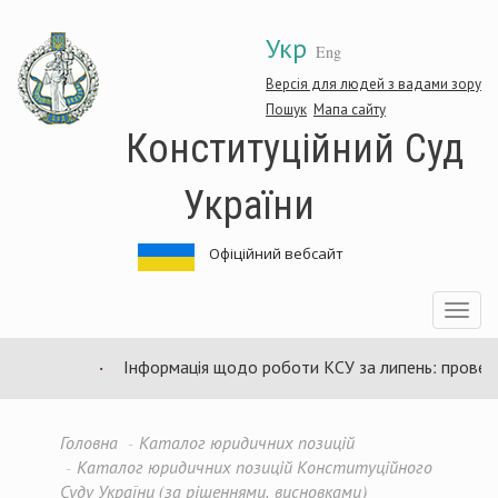
Перейти
Укр
до
Eng
основного
матеріалу
Версія для людей з вадами зору
Пошук
Мапа сайту
Конституційний Суд
України
Офіційний вебсайт
Toggle
navigatio
Інформація щодо роботи КСУ за липень: проведен
Головна
Каталог юридичних позицій
Каталог юридичних позицій Конституційного
Суду України (за рішеннями, висновками)