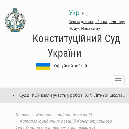
Перейти
Укр
до
Eng
основного
матеріалу
Версія для людей з вадами зору
Пошук
Мапа сайту
Конституційний Суд
України
Офіційний вебсайт
Toggle
navigatio
Судді КСУ взяли участь у роботі XІV Літньої школи „Ве
Головна
Каталог юридичних позицій
Каталог юридичних позицій Конституційного
Суду України (за рішеннями, висновками)