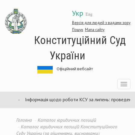
Перейти
Укр
до
Eng
основного
матеріалу
Версія для людей з вадами зору
Пошук
Мапа сайту
Конституційний Суд
України
Офіційний вебсайт
Toggle
navigatio
Інформація щодо роботи КСУ за липень: проведено 94 
Головна
Каталог юридичних позицій
Каталог юридичних позицій Конституційного
Суду України (за рішеннями, висновками)