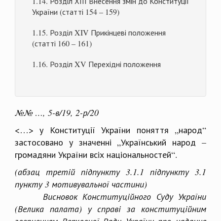
1.14. Розділ ХІІІ Внесення змін до Конституції
України (статті 154 – 159)
1.15. Розділ XIV Прикінцеві положення
(статті 160 – 161)
1.16. Розділ XV Перехідні положення
№№ …, 5-в/19, 2-р/20
<…> у Конституції України поняття „народ“
застосовано у значенні „Український народ –
громадяни України всіх національностей“.
(абзац третій підпункту 3.1.1 підпункту 3.1
пункту 3 мотивувальної частини)
Висновок Конституційного Суду України
(Велика палата) у справі за конституційним
зверненням Верховної Ради України про надання