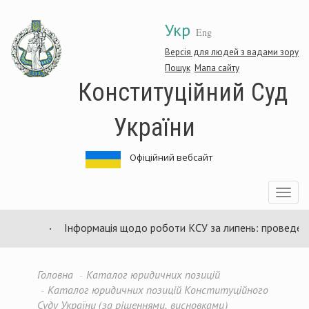
Перейти
Укр
до
Eng
основного
матеріалу
Версія для людей з вадами зору
Пошук
Мапа сайту
Конституційний Суд
України
Офіційний вебсайт
Toggle
navigatio
Інформація щодо роботи КСУ за липень: проведено 94
Головна
Каталог юридичних позицій
Каталог юридичних позицій Конституційного
Суду України (за рішеннями, висновками)