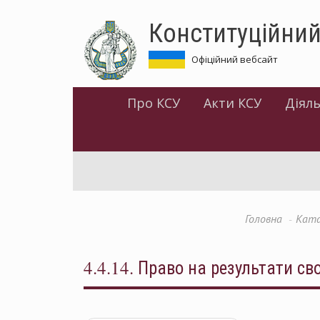
Перейти
Конституційний
до
основного
матеріалу
Офіційний вебсайт
Про КСУ
Акти КСУ
Діяль
Головна
Ката
4.4.14. Право на результати сво