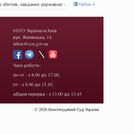
ю збитків, завданих державою ›
Outline
01033 Україна м.Київ
вул. Жилянська, 14.
inbox@ccu.gov.ua
Часи роботи :
пн-чт - з 8.00 до 17.00;
пт - з 8.00 до 15.45;
обідня перерва - з 13.00 до 13.45
© 2026 Конституційний Суд України