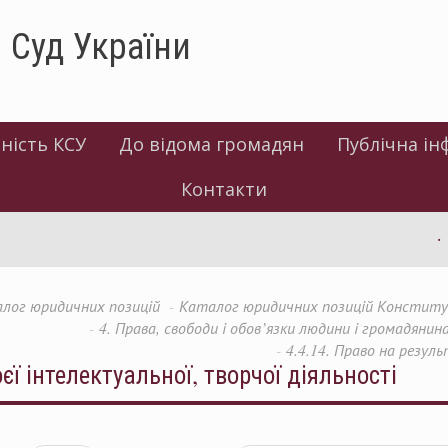
 Суд України
ність КСУ
До відома громадян
Публічна ін
Контакти
лог юридичних позицій
Каталог юридичних позицій Конституці
4. Права, свободи і обов’язки людини і громадянин
4.4.14. Право на резул
єї інтелектуальної, творчої діяльності