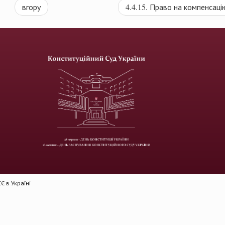
вгору
4.4.15. Право на компенсаці
 в Україні