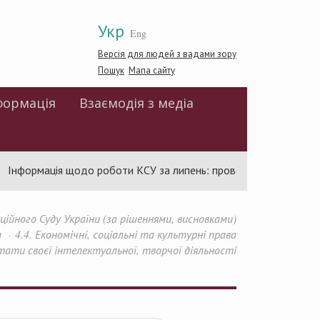
Укр
Eng
Версія для людей з вадами зору
Пошук
Мапа сайту
формація
Взаємодія з медіа
Інформація щодо роботи КСУ за липень: проведено 94 засідання 
йного Суду України (за рішеннями, висновками)
а
4.4. Економічні, соціальні та культурні права
ьтати своєї інтелектуальної, творчої діяльності