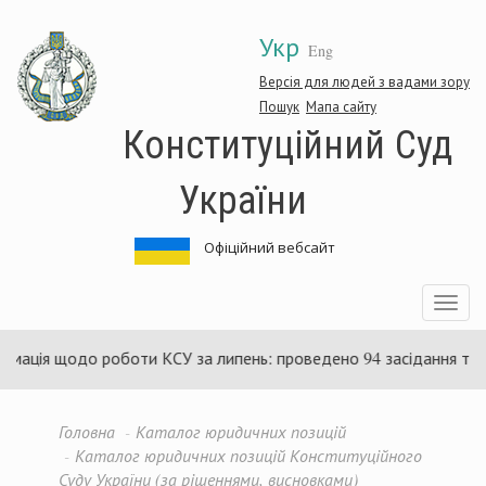
Перейти
Укр
до
Eng
основного
матеріалу
Версія для людей з вадами зору
Пошук
Мапа сайту
Конституційний Суд
України
Офіційний вебсайт
Toggle
navigatio
ія щодо роботи КСУ за липень: проведено 94 засідання та ухвал
Головна
Каталог юридичних позицій
Каталог юридичних позицій Конституційного
Суду України (за рішеннями, висновками)