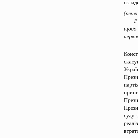
склад
(рече
Рішен
щодо 
червн
Конст
скасу
Украї
Прези
парті
припи
През
Прези
суду 
реалі
втрат