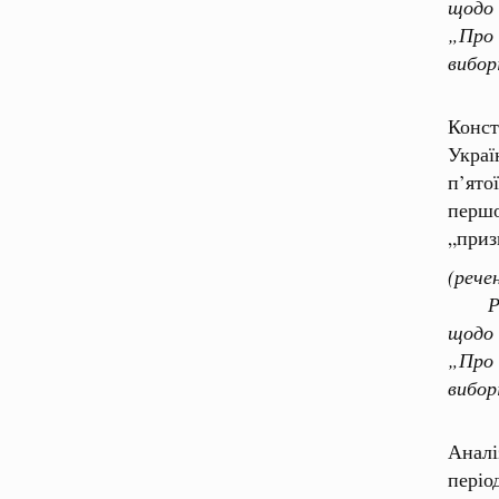
щодо 
„Про 
вибор
Конст
Украї
п’ято
перш
„приз
(рече
Рішен
щодо 
„Про 
вибор
Аналі
періо