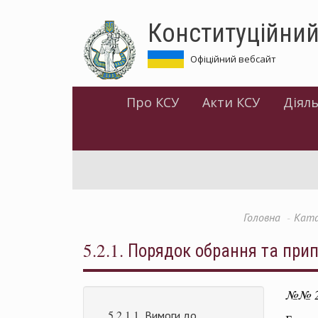
Перейти
Конституційний
до
основного
матеріалу
Офіційний вебсайт
Про КСУ
Акти КСУ
Діяль
Головна
Ката
5.2.1. Порядок обрання та пр
№№ 22
5.2.1.1. Вимоги до