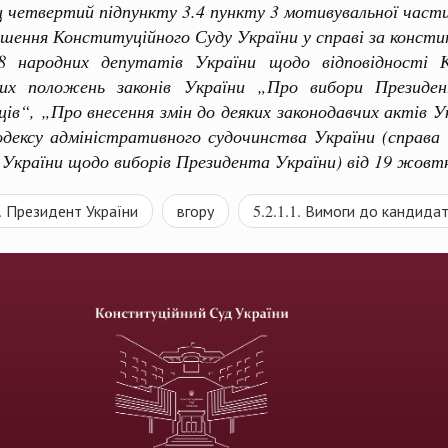
ц четвертий підпункту 3.4 пункту 3 мотивувальної част
ня Конституційного Суду України у справі за консти
 народних депутатів України щодо відповідності К
мих положень законів України „Про вибори Президе
ців“, „Про внесення змін до деяких законодавчих актів 
дексу адміністративного судочинства України (справа п
 України щодо виборів Президента України) від 19 жовт
2. Президент України
вгору
5.2.1.1. Вимоги до кандида