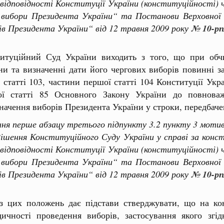
відповідності Конституції України (конституційності) 
вибори Президента України“ та Постанови Верховної 
ів Президента України“ від 12 травня 2009 року
№ 10-рп
итуційний Суд України виходить з того, що при обч
ни та визначенні дати його чергових виборів повинні з
ї статті 103, частини першої статті 104 Конституції Укр
ої статті 85 Основного Закону України до повнова
начення виборів Президента України у строки, передбаче
ння перше абзацу третього підпункту 3.2 пункту 3 моти
ня Конституційного Суду України у справі за конст
відповідності Конституції України (конституційності) 
вибори Президента України“ та Постанови Верховної 
ів Президента України“ від 12 травня 2009 року
№ 10-рп
з цих положень дає підстави стверджувати, що на ко
дичності проведення виборів, застосування якого зг