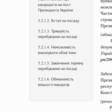
Буква
кандидата на пост
можли
Президента України
Части
строк
5.2.1.2. Вступ на посаду
Прези
5.2.1.3. Тривалість
(абза
перебування на посаді
Рішен
депут
5.2.1.4. Неможливість
виконувати обов’язки
Украї
рп/20
5.2.1.5. Закінчення терміну
перебування на посаді
Забе
5.2.1.6. Обмеженість
През
кількості мандатів
респ
Конст
(рече
Рішен