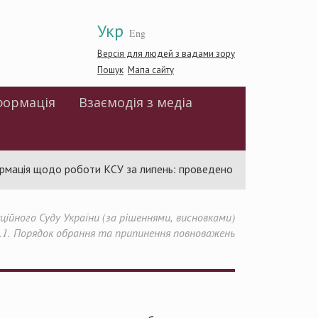
Укр
Eng
Версія для людей з вадами зору
Пошук
Мапа сайту
формація
Взаємодія з медіа
я щодо роботи КСУ за липень: проведено 94 засідання та ухвал
йного Суду України (за рішеннями, висновками)
.1. Порядок обрання та припинення повноважень