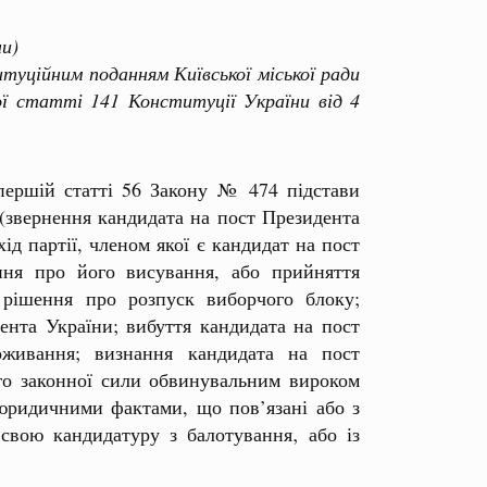
ни)
уційним поданням Київської міської ради
ї статті 141 Конституції України від 4
першій статті 56 Закону № 474 підстави
 (звернення кандидата на пост Президента
ід партії, членом якої є кандидат на пост
ння про його висування, або прийняття
 рішення про розпуск виборчого блоку;
ента України; вибуття кандидата на пост
оживання; визнання кандидата на пост
го законної сили обвинувальним вироком
 юридичними фактами, що пов’язані або з
свою кандидатуру з балотування‚ або із