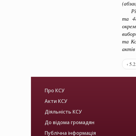
(абза
Рішен
та 48
окре
вибор
та Ко
актів
‹ 5.
Про КСУ
Акти КСУ
Діяльність КСУ
До відома громадян
Публічна інформація