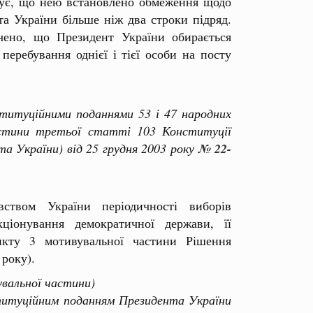
дчує, що нею встановлено обмеження щодо
та України більше ніж два строки підряд.
чено, що Президент України обирається
перебування однієї і тієї особи на посту
итуційними поданнями 53 і 47 народних
астини третьої статті 103 Конституції
а України) від 25 грудня 2003 року
№ 22-
вством України періодичності виборів
ціонування демократичної держави, її
нкту 3 мотивувальної частини Рішення
 року).
увальної частини)
итуційним поданням Президента України