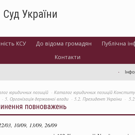
 Суд України
ність КСУ
До відома громадян
Публічна ін
Контакти
Інформаці
лог юридичних позицій
Каталог юридичних позицій Конституці
5. Організація державної влади
5.2. Президент України
5.2
ипинення повноважень
/03, 10/09, 13/09, 26/09