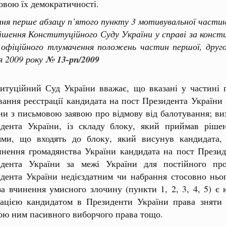
овою їх демократичності.
ння перше абзацу п’ятого пункту 3 мотивувальної части
ня Конституційного Суду України у справі за констит
офіційного тлумачення положень частин першої, друго
я 2009 року
№ 13-рп/2009
итуційний Суд України вважає, що вказані у частині 
вання реєстрації кандидата на пост Президента України
ни з письмовою заявою про відмову від балотування; вих
дента України, із складу блоку, який приймав ріше
ями, що входять до блоку, який висунув кандидата,
нення громадянства України кандидата на пост Презид
идента України за межі України для постійного пр
дента України недієздатним чи набрання стосовно ньо
за вчинення умисного злочину (пункти 1, 2, 3, 4, 5) є
зацією кандидатом в Президенти України права зняти 
ою ним пасивного виборчого права тощо.