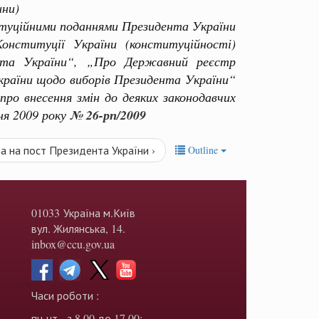
ини)
туційними поданнями Президента України
онституції України (конституційності)
нта України“, „Про Державний реєстр
України щодо виборів Президента України“
ро внесення змін до деяких законодавчих
ня 2009 року
№ 26-рп/2009
та на пост Президента України ›
Outline
01033 Україна м.Київ
вул. Жилянська, 14.
inbox@ccu.gov.ua
Часи роботи :
пн-чт - з 8.00 до 17.00;