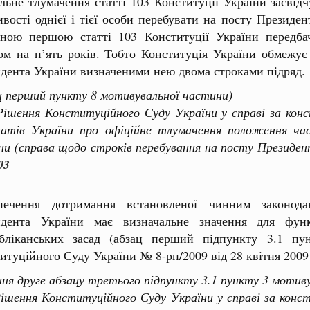
льне тлумачення статті 103 Конституції України засві
вості однієї і тієї особи перебувати на посту Президен
ною першою статті 103 Конституції України передба
ом на п’ять років. Тобто Конституція України обмежує 
дента України визначеними нею двома строками підряд.
ц перший пункту 8 мотивувальної частини)
ня Конституційного Суду України у справі за конст
атів України про офіційне тлумачення положення ч
ни (справа щодо строків перебування на посту Президент
03
зпечення дотримання встановленої чинним законода
идента України має визначальне значення для функ
убліканських засад (абзац перший підпункту 3.1 пу
итуційного Суду України № 8-рп/2009 від 28 квітня 2009
ння друге абзацу третього підпункту 3.1 пункту 3 мотив
ня Конституційного Суду України у справі за конст