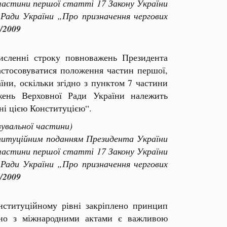
частини першої статті 17 Закону України
Ради України „Про призначення чергових
/2009
исленні строку повноважень Президента
астосовуватися положення частин першої,
аїни, оскільки згідно з пунктом 7 частини
жень Верховної Ради України належить
ні цією Конституцією“.
вувальної частини)
итуційним поданням Президента України
частини першої статті 17 Закону України
Ради України „Про призначення чергових
/2009
нституційному рівні закріплено принцип
ідно з міжнародними актами є важливою