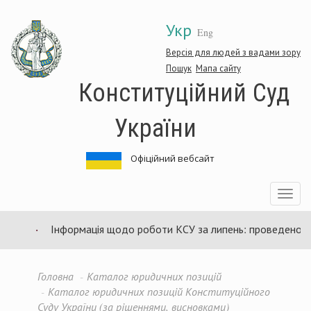
Перейти
Укр
до
Eng
основного
матеріалу
Версія для людей з вадами зору
Пошук
Мапа сайту
Конституційний Суд
України
Офіційний вебсайт
Toggle
navigatio
Інформація щодо роботи КСУ за липень: проведено 94 за
Головна
Каталог юридичних позицій
Каталог юридичних позицій Конституційного
Суду України (за рішеннями, висновками)