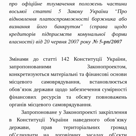
про офіційне тлумачення положень частини
восьмої статті 5 Закону України “Про
відновлення платоспроможності боржника або
визнання його банкрутом” (справа щодо
кредиторів підприємств комунальної форми
власності) від 20 червня 2007 року
№ 5-рп/2007
Змінами до статті 142 Конституції України,
запропонованими Законопроектом,
конкретизуються матеріальні та фінансові основи
місцевого самоврядування, встановлюється
обов’язок держави щодо забезпечення сумірності
фінансових ресурсів та обсягу повноважень
органів місцевого самоврядування.
Запропоноване у Законопроекті закріплення
в Конституції України наведеного обов’язку
держави, прав територіальних громад
об’єднувати на договірних засадах об’єкти