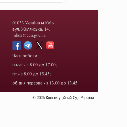
01033 Україна м.Київ
вул. Жилянська, 14.
inbox@ccu.gov.ua
Часи роботи :
пн-чт - з 8.00 до 17.00;
пт - з 8.00 до 15.45;
обідня перерва - з 13.00 до 13.45
© 2026 Конституційний Суд України