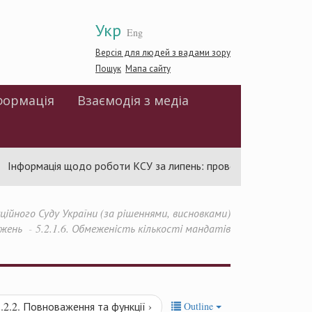
Укр
Eng
Версія для людей з вадами зору
Пошук
Мапа сайту
формація
Взаємодія з медіа
Інформація щодо роботи КСУ за липень: проведено 94 засідання 
йного Суду України (за рішеннями, висновками)
ажень
5.2.1.6. Обмеженість кількості мандатів
5.2.2. Повноваження та функції ›
Outline