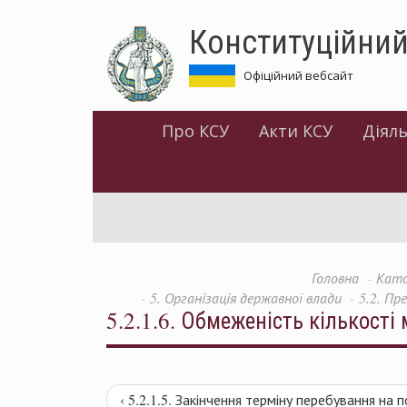
Перейти
Конституційний
до
основного
матеріалу
Офіційний вебсайт
Про КСУ
Акти КСУ
Діяль
Головна
Ката
5. Організація державної влади
5.2. Пр
5.2.1.6. Обмеженість кількості
‹ 5.2.1.5. Закінчення терміну перебування на п