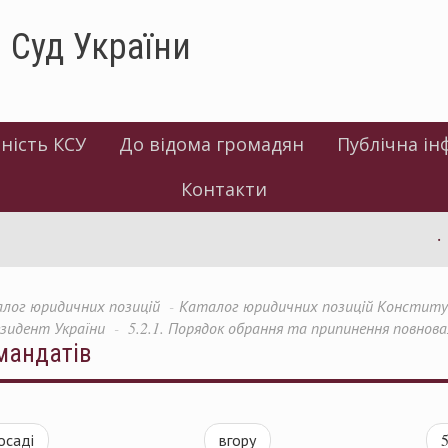
 Суд України
ність КСУ
До відома громадян
Публічна ін
Контакти
лог юридичних позицій
Каталог юридичних позицій Конституці
езидент України
5.2.1. Порядок обрання та припинення повнов
 мандатів
осаді
вгору