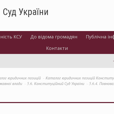
 Суд України
ність КСУ
До відома громадян
Публічна ін
Контакти
лог юридичних позицій
Каталог юридичних позицій Конституці
ржавної влади
5.6. Конституційний Суд України
5.6.4. Повнов