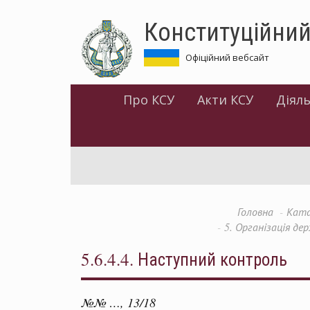
Перейти
Конституційний
до
основного
матеріалу
Офіційний вебсайт
Про КСУ
Акти КСУ
Діяль
Головна
Ката
5. Організація де
5.6.4.4. Наступний контроль
№№ …, 13/18