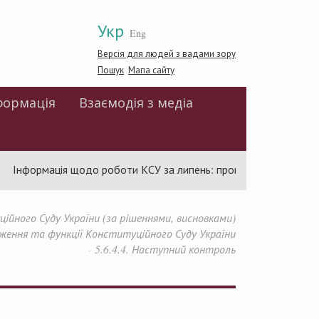
Укр
Eng
Версія для людей з вадами зору
Пошук
Мапа сайту
формація
Взаємодія з медіа
Інформація щодо роботи КСУ за липень: проведено 94 засідання
йного Суду України (за рішеннями, висновками)
аження та функції Конституційного Суду України
5.6.4.4. Наступний контроль