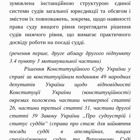
зумовлена інстанційною структурою єдиної
системи судів загальної юрисдикції та обсягом і
змістом їх повноважень, зокрема, щодо наявності
права суду вищого рівня переглядати рішення
судів нижчого рівня, що вимагає практичного
досвіду роботи на посаді судді.
(речення перше, друге абзацу другого підпункту
3.4 пункту 3 мотивувальної частини)
Рішення Конституційного Суду України у
справі за конституційним поданням 49 народних
депутатів України щодо відповідності
Конституції України (конституційності)
окремих положень частини четвертої статті
26, частини третьої статті 31, частини другої
статті 39 Закону України „Про судоустрій і
статус суддів“ (справа про стаж для зайняття
посади судді в апеляційних, вищих
спеціалізованих судах та Верховному Суді