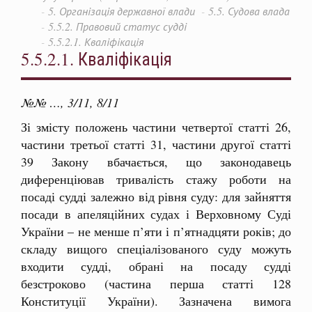
5. Організація державної влади
5.5. Судова влада
5.5.2. Правовий статус судді
5.5.2.1. Кваліфікація
5.5.2.1. Кваліфікація
№№ …, 3/11, 8/11
Зі змісту положень частини четвертої статті 26,
частини третьої статті 31, частини другої статті
39 Закону вбачається, що законодавець
диференціював тривалість стажу роботи на
посаді судді залежно від рівня суду: для зайняття
посади в апеляційних судах і Верховному Суді
України – не менше п’яти і п’ятнадцяти років; до
складу вищого спеціалізованого суду можуть
входити судді, обрані на посаду судді
безстроково (частина перша статті 128
Конституції України). Зазначена вимога