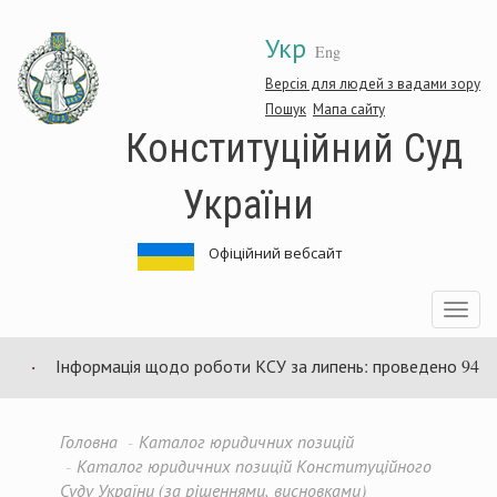
Перейти
Укр
до
Eng
основного
матеріалу
Версія для людей з вадами зору
Пошук
Мапа сайту
Конституційний Суд
України
Офіційний вебсайт
Toggle
navigatio
Інформація щодо роботи КСУ за липень: проведено 94 засідан
Головна
Каталог юридичних позицій
Каталог юридичних позицій Конституційного
Суду України (за рішеннями, висновками)