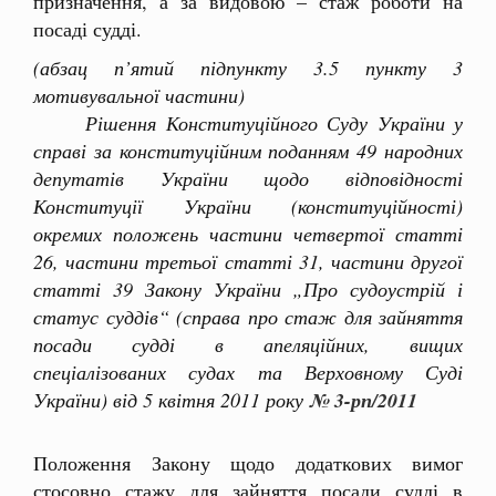
призначення, а за видовою – стаж роботи на
посаді судді.
(абзац п’ятий підпункту 3.5 пункту 3
мотивувальної частини)
Рішення Конституційного Суду України у
справі за конституційним поданням 49 народних
депутатів України щодо відповідності
Конституції України (конституційності)
окремих положень частини четвертої статті
26, частини третьої статті 31, частини другої
статті 39 Закону України „Про судоустрій і
статус суддів“ (справа про стаж для зайняття
посади судді в апеляційних, вищих
спеціалізованих судах та Верховному Суді
України) від 5 квітня 2011 року
№ 3-рп/2011
Положення Закону щодо додаткових вимог
стосовно стажу для зайняття посади судді в