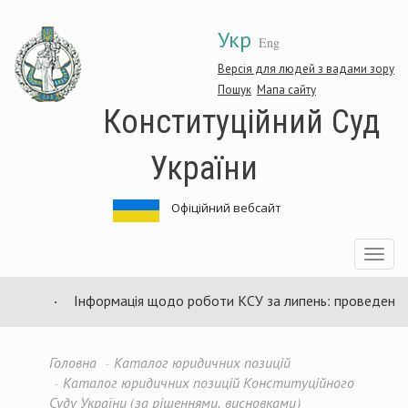
Перейти
Укр
до
Eng
основного
матеріалу
Версія для людей з вадами зору
Пошук
Мапа сайту
Конституційний Суд
України
Офіційний вебсайт
Toggle
navigatio
Інформація щодо роботи КСУ за липень: проведено 94 
Головна
Каталог юридичних позицій
Каталог юридичних позицій Конституційного
Суду України (за рішеннями, висновками)