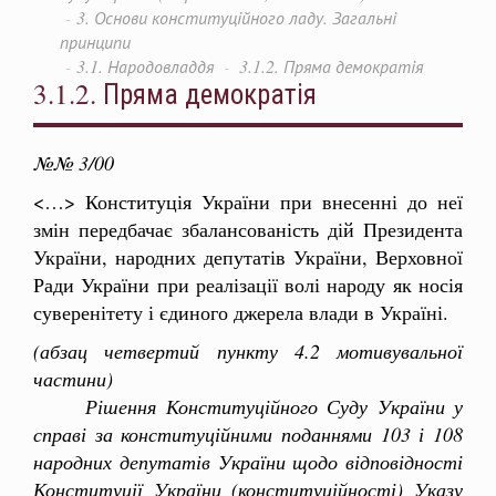
3. Основи конституційного ладу. Загальні
принципи
3.1. Народовладдя
3.1.2. Пряма демократія
3.1.2. Пряма демократія
№№ 3/00
<…> Конституція України при внесенні до неї
змін передбачає збалансованість дій Президента
України, народних депутатів України, Верховної
Ради України при реалізації волі народу як носія
суверенітету і єдиного джерела влади в Україні.
(абзац четвертий пункту 4.2 мотивувальної
частини)
Рішення Конституційного Суду України у
справі за конституційними поданнями 103 і 108
народних депутатів України щодо відповідності
Конституції України (конституційності) Указу