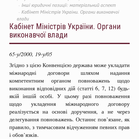
Інші юридичні позиції: матеріальний аспект
Кабінет Міністрів України. Органи виконавчої
влади
Кабінет Міністрів України. Органи
виконавчої влади
65-у/2000, 19-у/05
Згідно з цією Конвенцією держава може укладати
міжнародні договори шляхом надання
компетентним органом повноважень щодо
виконання відповідних дій (статті 6, 7, 12) будь-
якій іншій особі. У цьому разі повноваження
щодо укладення міжнародного договору
реалізується на основі доручення, а не через
делегування повноважень. Останнє пов’язане, як
правило, з тимчасовим відчуженням певних прав
і обов’язків.