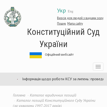
Перейти
Укр
до
Eng
основного
матеріалу
Версія для людей з вадами зору
Пошук
Мапа сайту
Конституційний Суд
України
Офіційний вебсайт
Toggle
navigatio
Інформація щодо роботи КСУ за липень: проведено 94
Головна
Каталог юридичних позицій
Каталог позицій Конституційного Суду України
(за ухвалами 1997-2017 років)