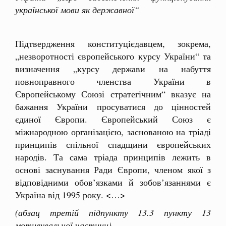
української мови як державної“
Підтвердження конституцієдавцем, зокрема,
„незворотності європейського курсу України“ та
визначення „курсу держави на набуття
повноправного членства України в
Європейському Союзі стратегічним“ вказує на
бажання України просуватися до цінностей
єдиної Європи. Європейський Союз є
міжнародною організацією, заснованою на тріаді
принципів спільної спадщини європейських
народів. Та сама тріада принципів лежить в
основі заснування Ради Європи, членом якої з
відповідними обов’язками й зобов’язаннями є
Україна від 1995 року. <…>
(абзац третій підпункту 13.3 пункту 13
мотивувальної частини)