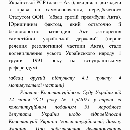
Української РСР (далі – Акт), яка діяла „виходячи
з права на самовизначення, передбаченого
Статутом ООН“ (абзац третій преамбули Акта).
Юридичним фактом, який остаточно й
безповоротно затвердив Акт „створення
самостійної української держави“ (перше
речення резолютивної частини Акта), стало
волевиявлення усього Українського народу 1
грудня 1991 року на всеукраїнському
референдумі.
(абзац другий підпункту 4.1 пункту 4
мотивувальної частини)
Рішення Конституційного Суду України від
14 липня 2021 року
№ 1-р/2021
у справі за
конституційним поданням 51 народного
депутата України щодо відповідності
Конституції України (конституційності) Закону
України „Про забезпечення функціонування