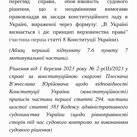
перегляд справи, обов’язковість судового
рішення, що є неодмінними вимогами
правовладдя як засади конституційного ладу в
Україні, вираженої через формулу: „В Україні
визнається і діє принцип верховенства права“
(
частина перша
статті 8 Конституції України).
(Абзац
перший підпункту 7.6 пункту 7
мотивувальної частини).
Рішення від 1 березня 2023 року № 2-р(ІІ)/2023 у
справі за конституційною скаргою Плескача
В’ячеслава Юрійовича щодо відповідності
Конституції України (конституційності)
приписів частини першої статті 294, частини
шостої статті 383 Кодексу адміністративного
судочинства України (щодо рівноправності
сторін під час судового контролю за виконанням
судового рішення)