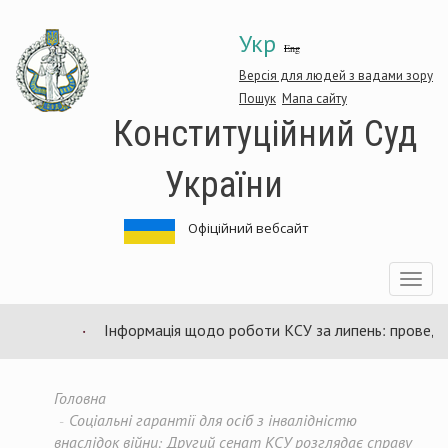
Перейти
Укр
до
Eng
основного
матеріалу
Версія для людей з вадами зору
Пошук
Мапа сайту
Конституційний Суд
України
Офіційний вебсайт
Toggle
navigatio
Інформація щодо роботи КСУ за липень: проведено
Головна
Соціальні гарантії для осіб з інвалідністю
внаслідок війни: Другий сенат КСУ розглядає справу