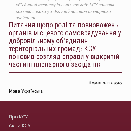
об’єднанні територіальних громад: КСУ поновив
розгляд справи у відкритій частині пленарного
засідання
Питання щодо ролі та повноважень
органів місцевого самоврядування у
добровільному об’єднанні
територіальних громад: КСУ
поновив розгляд справи у відкритій
частині пленарного засідання
Версія для друку
Мова
Українська
Про КСУ
Акти КСУ