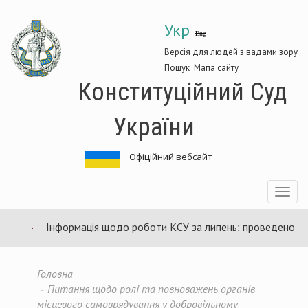
Перейти
Укр
до
Eng
основного
матеріалу
Версія для людей з вадами зору
Пошук
Мапа сайту
Конституційний Суд
України
Офіційний вебсайт
Toggle
navigatio
Інформація щодо роботи КСУ за липень: проведено 94 з
Головна
Питання щодо ролі та повноважень органів
місцевого самоврядування у добровільному