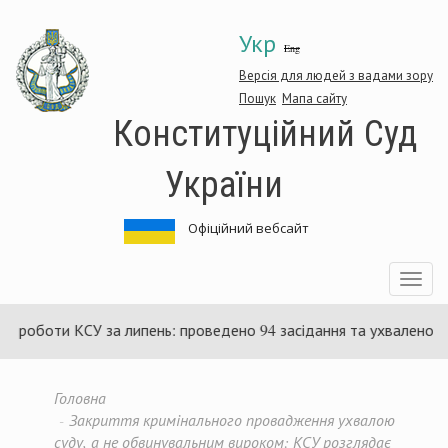
Перейти
Укр
до
Eng
основного
матеріалу
Версія для людей з вадами зору
Пошук
Мапа сайту
Конституційний Суд
України
Офіційний вебсайт
Toggle
navigatio
 роботи КСУ за липень: проведено 94 засідання та ухвалено 85 
Головна
Закриття кримінального провадження ухвалою
суду, а не обвинувальним вироком: КСУ розглядає