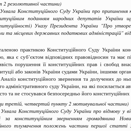
т 2 резолютивної частини)
а Конституційного Суду України про припинення ко
титуційним поданням народних депутатів України що
титуційності) Указу Президента України "Про утворе
ни та місцевих державних податкових адміністрацій" від
таленою практикою Конституційного Суду України кон
ю, яка є суб’єктом відповідних правовідносин та має 
вість порушення її конституційних прав і свобод вна
итуції або законів України судами України, іншими орга
з конституційного звернення та долучених до нього 
о адміністративного суду України, на які посилається а
сто та не стосувався безпосередньо його конституційних 
ци третій, четвертий пункту 2 мотивувальної частини)
ла Конституційного Суду України про відмову у від
ві за конституційним зверненням громадянина Нови
йного тлумачення положень частини першої статті 5