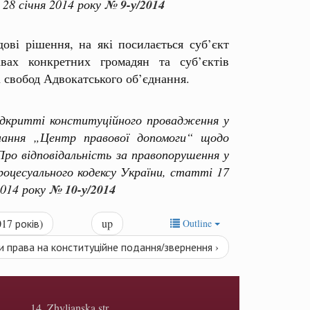
 28 січня 2014 року
№ 9-у/2014
ові рішення, на які посилається суб’єкт
вах конкретних громадян та суб’єктів
і свобод Адвокатського об’єднання.
критті конституційного провадження у
днання „Центр правової допомоги“ щодо
ро відповідальність за правопорушення у
роцесуального кодексу України, статті 17
2014 року
№ 10-у/2014
17 років)
up
Outline
ти права на конституційне подання/звернення ›
14, Zhylianska str.,