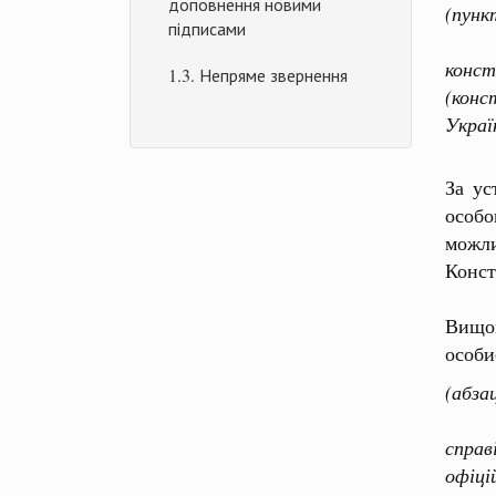
доповнення новими
(пунк
підписами
Ухвал
конс
1.3. Непряме звернення
(конс
Украї
За ус
особо
можли
Конст
Аналі
Вищог
особи
(абза
Ухва
спра
офіці