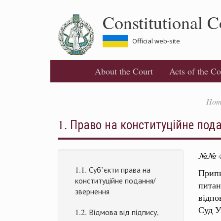
Skip
Constitutional C
to
main
content
Official web-site
About the Court
Acts of the Co
Hom
1. Право на конституційне под
№№ 4-
1.1. Суб’єкти права на
Припи
конституційне подання/
питан
звернення
відпо
Суд У
1.2. Відмова від підпису,