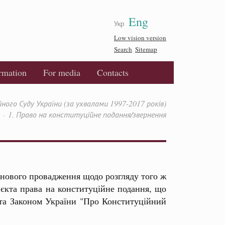
Eng
Укр
Low vision version
Search
Sitemap
ormation
For media
Contacts
ого Суду України (за ухвалами 1997-2017 років)
1. Право на конституційне подання/звернення
нового провадження щодо розгляду того ж
єкта права на конституційне подання, що
 та Законом України "Про Конституційний