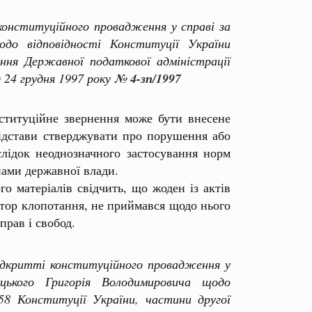
нституційного провадження у справі за
до відповідності Конституції України
ння Державної податкової адміністрації
 24 грудня 1997 року
№ 4-зп/1997
ституційне звернення може бути внесене
підстави стверджувати про порушення або
слідок неоднозначного застосування норм
нами державної влади.
матеріалів свідчить, що жоден із актів
втор клопотання, не приймався щодо нього
прав і свобод.
критті конституційного провадження у
цького Григорія Володимировича щодо
8 Конституції України, частини другої