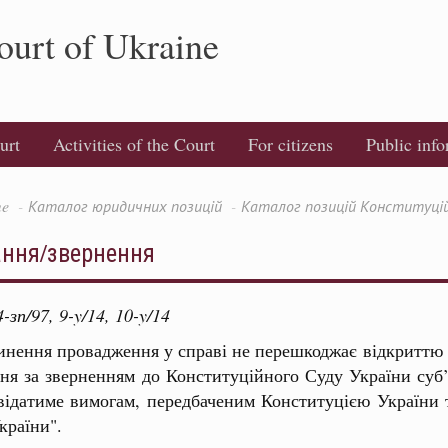
ourt of Ukraine
urt
Activities of the Court
For citizens
Public inf
e
Каталог юридичних позицій
Каталог позицій Конституційн
ання/звернення
зп/97, 9-y/14, 10-y/14
нення провадження у справі не перешкоджає відкриттю 
ня за зверненням до Конституційного Суду України суб’
відатиме вимогам, передбаченим Конституцією України
країни".