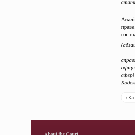
статт
Аналі
прав
госпо
(абза
Ухва
справ
офіці
сфері
Кодек
‹ Ка
About the Court