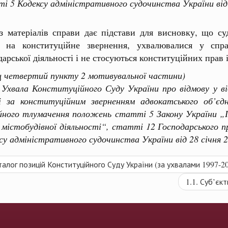
і 5 Кодексу адміністративного судочинства України від
з матеріалів справи дає підстави для висновку, що суд
а на конституційне звернення, ухвалювалися у спра
дарської діяльності і не стосуються конституційних прав 
ц четвертий пункту 2 мотивувальної частини)
ла Конституційного Суду України про відмову у від
і за конституційним зверненням адвокатського об’є
йного тлумачення положень статті 5 Закону України „П
 містобудівної діяльності“, статті 12 Господарського п
су адміністративного судочинства України від 28 січня 
талог позицій Конституційного Суду України (за ухвалами 1997-20
1.1. Суб’єк