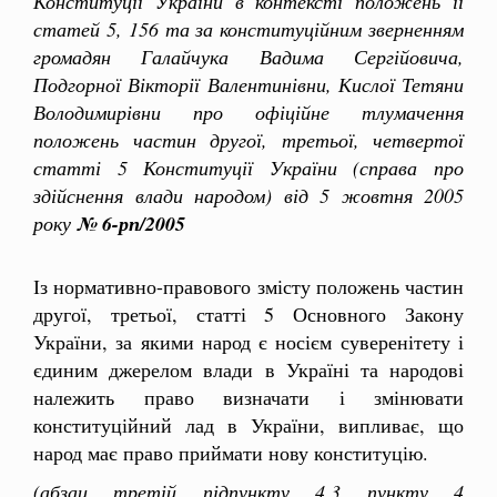
Конституції України в контексті положень її
статей 5, 156 та за конституційним зверненням
громадян Галайчука Вадима Сергійовича,
Подгорної Вікторії Валентинівни, Кислої Тетяни
Володимирівни про офіційне тлумачення
положень частин другої, третьої, четвертої
статті 5 Конституції України (справа про
здійснення влади народом) від 5 жовтня 2005
року
№ 6-рп/2005
Із нормативно-правового змісту положень частин
другої, третьої, статті 5 Основного Закону
України, за якими народ є носієм суверенітету і
єдиним джерелом влади в Україні та народові
належить право визначати і змінювати
конституційний лад в України, випливає, що
народ має право приймати нову конституцію.
(абзац третій підпункту 4.3 пункту 4