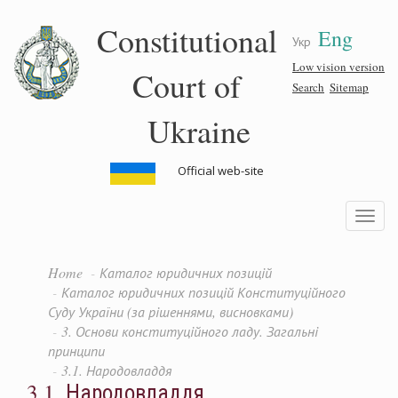
Skip
Constitutional
Eng
to
Укр
main
content
Low vision version
Court of
Search
Sitemap
Ukraine
Official web-site
Toggle
navigatio
Home
Каталог юридичних позицій
Каталог юридичних позицій Конституційного
Суду України (за рішеннями, висновками)
3. Основи конституційного ладу. Загальні
принципи
3.1. Народовладдя
3.1. Народовладдя