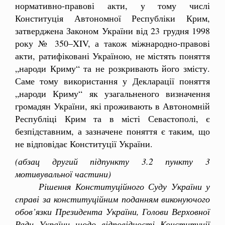
нормативно-правові акти, у тому числі
Конституція Автономної Республіки Крим,
затверджена Законом України від 23 грудня 1998
року № 350–XIV, а також міжнародно-правові
акти, ратифіковані Україною, не містять поняття
„народи Криму“ та не розкривають його змісту.
Саме тому використання у Декларації поняття
„народи Криму“ як узагальненого визначення
громадян України, які проживають в Автономній
Республіці Крим та в місті Севастополі, є
безпідставним, а зазначене поняття є таким, що
не відповідає Конституції України.
(абзац другий підпункту 3.2 пункту 3
мотивувальної частини)
Рішення Конституційного Суду України у
справі за конституційним поданням виконуючого
обов’язки Президента України, Голови Верховної
Ради України щодо відповідності Конституції