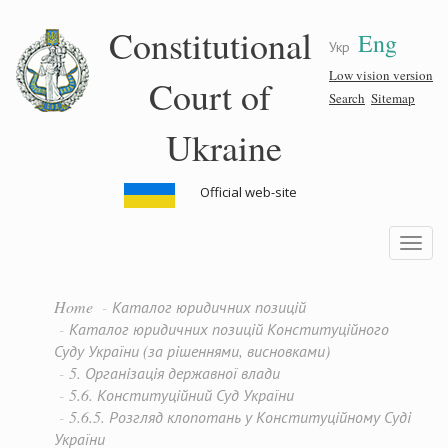
Skip
Constitutional
Eng
to
Укр
main
content
Low vision version
Court of
Search
Sitemap
Ukraine
Official web-site
Toggle
navigatio
Home
Каталог юридичних позицій
Каталог юридичних позицій Конституційного
Суду України (за рішеннями, висновками)
5. Організація державної влади
5.6. Конституційний Суд України
5.6.5. Розгляд клопотань у Конституційному Суді
України