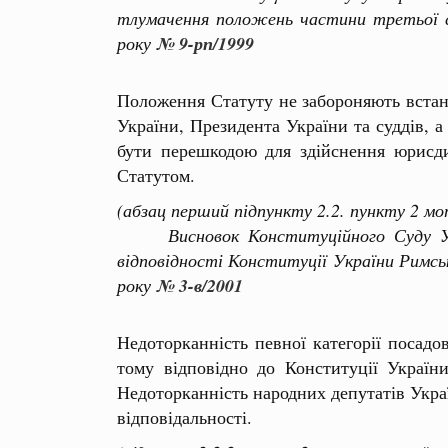
тлумачення положень частини третьої с
року
№ 9-рп/1999
Положення Статуту не забороняють встан
України, Президента України та суддів, а
бути перешкодою для здійснення юрисди
Статутом.
(абзац перший підпункту 2.2. пункту 2 м
Висновок Конституційного Суду Украї
відповідності Конституції України Римс
року
№ 3-в/2001
Недоторканність певної категорії посадо
тому відповідно до Конституції України
Недоторканність народних депутатів Укра
відповідальності.