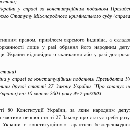
астини)
ни у справі за конституційним поданням Президен
ького Статуту Міжнародного кримінального суду (справа
ктивним правом, привілеєм окремого індивіда, а складо
торканності лише у разі обрання його народним депут
и України відповідного скликання або у разі дострок
астини)
 у справі за конституційним поданням Президента Укр
тини другої статті 27 Закону України "Про статус н
країни) від 10 квітня 2003 року
№ 7-рп/2003
і 80 Конституції України, за яким народним депут
я частини першої статті 27 Закону про статус треба розу
а України є конституційною гарантією безперешкодно