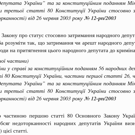
депутата України” та за конституційним поданням Мін
и третьої статті 80 Конституції України стосовно 
рканності) від 26 червня 2003 року
№ 12-рп/2003
7 Закону про статус стосовно затримання народного депут
еба розуміти так, що затримання чи арешт народного деп
згоди на притягнення цього народного депутата до криміна
ної частини)
у справі за конституційним поданням 56 народних деп
 80 Конституції України, частини першої статті 26, ч
депутата України” та за конституційним поданням Мін
и третьої статті 80 Конституції України стосовно 
рканності) від 26 червня 2003 року
№ 12-рп/2003
о частиною першою статті 80 Основного Закону Украї
 Обсяг недоторканності народних депутатів України виз
 цієї статті.