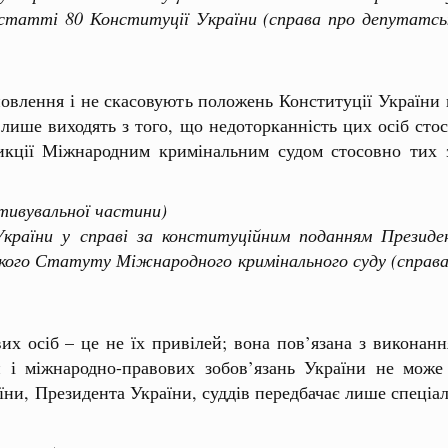
татті 80 Конституції України (справа про депутатсь
овлення і не скасовують положень Конституції України 
 лише виходять з того, що недоторканність цих осіб сто
кції Міжнародним кримінальним судом стосовно тих з
отивувальної частини)
ни у справі за конституційним поданням Президен
ького Статуту Міжнародного кримінального суду (справа
вих осіб – це не їх привілей; вона пов’язана з викон
 і міжнародно-правових зобов’язань України не може р
їни, Президента України, суддів передбачає лише спеціал