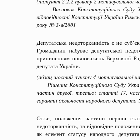
(підпункт 2.2.2 пункту 2 мотивувальної ч
Висновок Конституційного Суду Украї
відповідності Конституції України Римс
року
№ 3-в/2001
Депутатська недоторканність є не суб’є
Громадянин набуває депутатської недо
припиненням повноважень Верховної Рад
депутата України.
(абзац шостий пункту 4 мотивувальної ч
Рішення Конституційного Суду України
частин другої, третьої статті 17, час
гарантії діяльності народного депутата У
Отже, положення частини першої статт
недоторканність, та відповідне положенн
як елемент статусу народного депутат