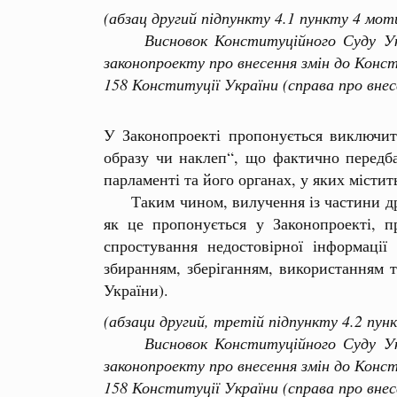
(абзац другий підпункту 4.1 пункту 4 мот
Висновок Конституційного Суду Україн
законопроекту про внесення змін до Конс
158 Конституції України (справа про внес
У Законопроекті пропонується виключити
образу чи наклеп“, що фактично передба
парламенті та його органах, у яких містит
Таким чином, вилучення із частини друго
як це пропонується у Законопроекті, п
спростування недостовірної інформації
збиранням, зберіганням, використанням т
України).
(абзаци другий, третій підпункту 4.2 пун
Висновок Конституційного Суду Україн
законопроекту про внесення змін до Конс
158 Конституції України (справа про внес