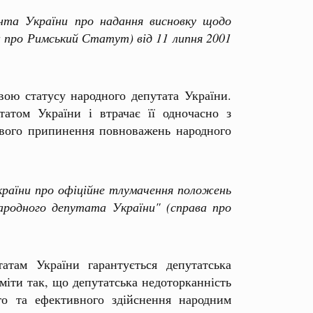
та України про надання висновку щодо
 про Римський Статут) від 11 липня 2001
вою статусу народного депутата України.
атом України і втрачає її одночасно з
ового припинення повноважень народного
аїни про офіційне тлумачення положень
ародного депутата України" (справа про
атам України гарантується депутатська
міти так, що депутатська недоторканність
го та ефективного здійснення народним