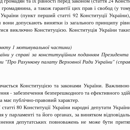
д громадян та їх рівності перед законом (стаття 24 Консти
мадянина, а також гарантії цих прав і свобод (у тому 
країни (пункт перший статті 92 Конституції України), 
и вони допускають винятки із загального принципу рівно
тися виключно Конституцією. Конституція України таки
нкту 1 мотивувальної частини)
 у справі за конституційним поданням Президента У
и "Про Рахункову палату Верховної Ради України" (справ
ачається Конституцією та законами України. Важливою
чення - забезпечення безперешкодного та ефективного зді
а має публічно-правовий характер.
атті 80 Конституції України народні депутати України 
 у парламенті та його органах, за винятком відповідаль
инення депутатських повноважень не може бути притяг