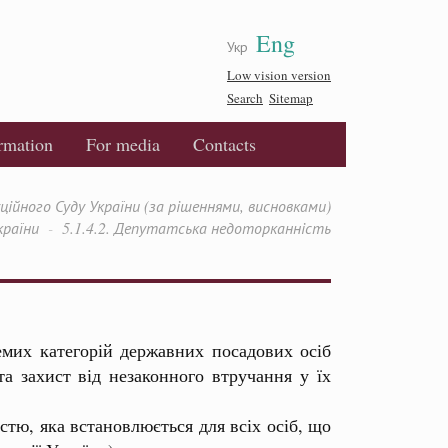
Eng
Укр
Low vision version
Search
Sitemap
ormation
For media
Contacts
йного Суду України (за рішеннями, висновками)
країни
5.1.4.2. Депутатська недоторканність
емих категорій державних посадових осіб
а захист від незаконного втручання у їх
тю, яка встановлюється для всіх осіб, що