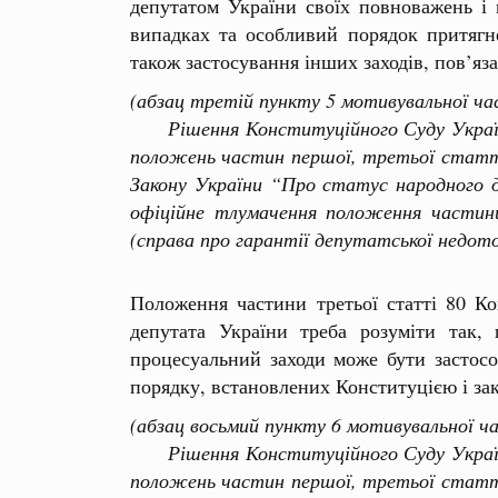
депутатом України своїх повноважень і 
випадках та особливий порядок притягне
також застосування інших заходів, пов’яз
(абзац третій пункту 5 мотивувальної ча
Рішення Конституційного Суду України 
положень частин першої, третьої статті
Закону України “Про статус народного 
офіційне тлумачення положення частин
(справа про гарантії депутатської недото
Положення частини третьої статті 80 Ко
депутата України треба розуміти так,
процесуальний заходи може бути застосо
порядку, встановлених Конституцією і за
(абзац восьмий пункту 6 мотивувальної ч
Рішення Конституційного Суду України 
положень частин першої, третьої статті