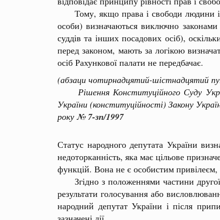
відповідає принципу рівності прав і свобо
Тому, якщо права і свободи людини і гро
особи) визначаються виключно законами У
суддів та інших посадових осіб), оскільк
перед законом, мають за логікою визнача
осіб Рахункової палати не передбачає.
(абзаци чотирнадцятий-шістнадцятий пу
Рішення Конституційного Суду України
України (конституційності) Закону Україн
року
№ 7-зп/1997
Статус народного депутата України визн
недоторканність, яка має цільове призна
функцій. Вона не є особистим привілеєм, 
Згідно з положеннями частини другої ст
результати голосування або висловлювання
народний депутат України і після прип
зазначені дії.