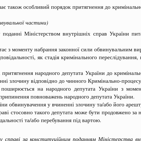
 також особливий порядок притягнення до кримінальної
вувальної частини)
 поданні Міністерством внутрішніх справ України пита
ає з моменту набрання законної сили обвинувальним ви
ідальності, як стадія кримінального переслідування, 
ритягнення народного депутата України до кримінально
нні злочину відповідно до чинного Кримінально-процесу
ширюється на народного депутата України з момен
у припинення повноважень народного депутата України.
и обвинувачення у вчиненні злочину та/або його арешт
аві стосовно такого депутата може бути продовжено за н
дальності та/або перебування під вартою.
у справі за конституційним поданням Міністерства вн