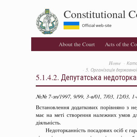
Skip
Constitutional C
to
main
content
Official web-site
About the Court
Acts of the Co
Home
Ката
5. Організація державно
5.1.4.2. Депутатська недоторка
№№ 7-зп/1997, 9/99, 3-в/01, 7/03, 12/03, 1-в
Встановлення додаткових порівняно з не
має на меті створення належних умов дл
діяльність.
Недоторканність посадових осіб є гарант