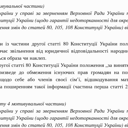
ивувальної частини)
и у справі за зверненням Верховної Ради України пр
титуції України (щодо гарантії недоторканності для окре
ення змін до статей 80, 105, 108 Конституції України) в
 із частини другої статті 80 Конституції України пол
чає звільнення від юридичної відповідальності народн
ься образа чи наклеп.
ї статті 80 Конституції України положення „за винятко
ризведе до обмеження існуючих прав громадян на пов
 щодо себе або членів своєї сім’ї, відшкодування мат
а поширенням такої інформації (частина перша статті 28
кту 4 мотивувальної частини)
и у справі за зверненням Верховної Ради України пр
титуції України (щодо гарантії недоторканності для окре
ення змін до статей 80, 105, 108 Конституції України) в