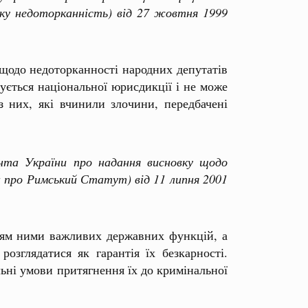
ку недоторканність) від 27 жовтня 1999
щодо недоторканності народних депутатів
сується національної юрисдикції і не може
 них, які вчинили злочини, передбачені
та України про надання висновку щодо
 про Римський Статут) від 11 липня 2001
анням ними важливих державних функцій, а
озглядатися як гарантія їх безкарності.
ьні умови притягнення їх до кримінальної