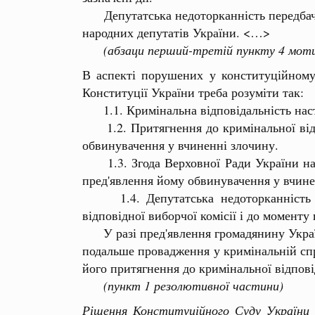
Депутатська недоторканність передбачає
народних депутатів України. <…>
(абзаци перший-третій пункту 4 моти
В аспекті порушених у конституційному
Конституції України треба розуміти так:
1.1. Кримінальна відповідальність наст
1.2. Притягнення до кримінальної відпов
обвинувачення у вчиненні злочину.
1.3. Згода Верховної Ради України на п
пред'явлення йому обвинувачення у вчине
1.4. Депутатська недоторканність по
відповідної виборчої комісії і до момент
У разі пред'явлення громадянину Україн
подальше провадження у кримінальній спр
його притягнення до кримінальної відпові
(пункт 1 резолютивної частини)
Рішення Конституційного Суду України 