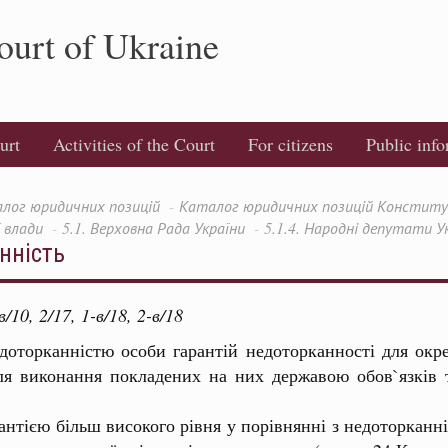
ourt of Ukraine
urt
Activities of the Court
For citizens
Public inf
лог юридичних позицій
Каталог юридичних позицій Конституці
ї влади
5.1. Верховна Рада України
5.1.4. Народні депутати У
нність
/10, 2/17, 1-в/18, 2-в/18
доторканністю особи гарантій недоторканності для окр
я виконання покладених на них державою обов`язків т
ією більш високого рівня у порівнянні з недоторканніс