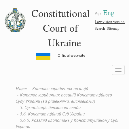
Skip
Constitutional
Eng
to
Укр
main
content
Low vision version
Court of
Search
Sitemap
Ukraine
Official web-site
Toggle
navigatio
Home
Каталог юридичних позицій
Каталог юридичних позицій Конституційного
Суду України (за рішеннями, висновками)
5. Організація державної влади
5.6. Конституційний Суд України
5.6.5. Розгляд клопотань у Конституційному Суді
України