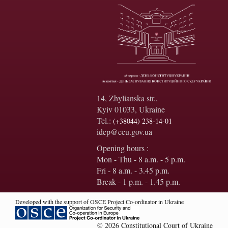
14, Zhylianska str.,
Kyiv 01033, Ukraine
Tel.:
(+38044) 238-14-01
idep@ccu.gov.ua
Opening hours :
Mon - Thu - 8 a.m. - 5 p.m.
Fri - 8 a.m. - 3.45 p.m.
Break - 1 p.m. - 1.45 p.m.
Developed with the support of OSCE Project Co-ordinator in Ukraine
© 2026 Constitutional Court of Ukraine