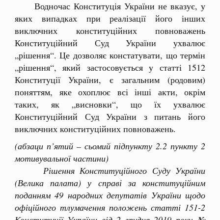
Водночас Конституція України не вказує, у
яких випадках при реалізації його інших
виключних конституційних повноважень
Конституційний Суд України ухвалює
„рішення“. Це дозволяє констатувати, що термін
„рішення“, який застосовується у статті 1512
Конституції України, є загальним (родовим)
поняттям, яке охоплює всі інші акти, окрім
таких, як „висновки“, що їх ухвалює
Конституційний Суд України з питань його
виключних конституційних повноважень.
(абзаци п’ятий – сьомий підпункту 2.2 пункту 2
мотивувальної частини)
Рішення Конституційного Суду України
(Велика палата) у справі за конституційним
поданням 49 народних депутатів України щодо
офіційного тлумачення положень статті 151-2
Конституції України від 2 грудня 2019 року
№