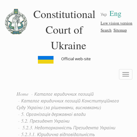
Skip
Constitutional
Eng
to
Укр
main
content
Low vision version
Court of
Search
Sitemap
Ukraine
Official web-site
Toggle
navigatio
Home
Каталог юридичних позицій
Каталог юридичних позицій Конституційного
Суду України (за рішеннями, висновками)
5. Організація державної влади
5.2. Президент України
5.2.3. Недоторканність Президента України
5.2.3.1. Юридична відповідальність