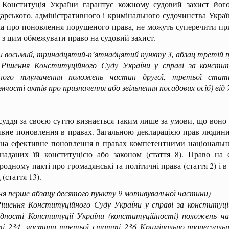
итуція України гарантує кожному судовий захист його п
арського, адміністративного і кримінального судочинства Укра
а про поновлення порушеного права, не можуть суперечити прин
у з цим обмежувати право на судовий захист.
и восьмий, тринадцятий-п’ятнадцятий пункту 3, абзац третій 
ня Конституційного Суду України у справі за конститу
йного тлумачення положень частин другої, третьої стат
омчості актів про призначення або звільнення посадових осіб) від
уддя за своєю суттю визнається таким лише за умови, що воно в
ивне поновлення в правах. Загальною декларацією прав людини
 на ефективне поновлення в правах компетентними національн
 наданих їй конституцією або законом (стаття 8). Право на 
одному пакті про громадянські та політичні права (стаття 2) і 
 (стаття 13).
ня перше абзацу десятого пункту 9 мотивувальної частини)
ня Конституційного Суду України у справі за конституцій
відності Конституції України (конституційності) положень 
і 234, частини третьої статті 236 Кримінально-процесуальног