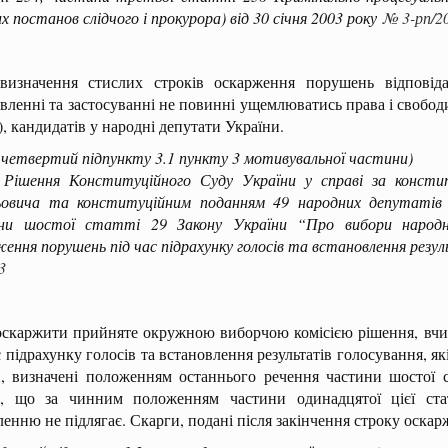
х постанов слідчого і прокурора) від 30 січня 2003 року
№ 3-рп/2
визначення стислих строків оскарження порушень відповіда
вленні та застосуванні не повинні ущемлюватись права і свобод
), кандидатів у народні депутати України.
 четвертий підпункту 3.1 пункту 3 мотивувальної частини)
ня Конституційного Суду України у справі за конституц
ьовича та конституційним поданням 49 народних депутатів 
ни шостої статті 29 Закону України “Про вибори народн
ення порушень під час підрахунку голосів та встановлення резул
3
скаржити прийняте окружною виборчою комісією рішення, вчинен
с підрахунку голосів та встановлення результатів голосування, як
и, визначені положенням останнього речення частини шостої 
е, що за чинним положенням частини одинадцятої цієї ст
енню не підлягає. Скарги, подані після закінчення строку оскар