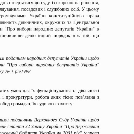
ньо звертатися до суду із скаргою на рішення,
врядування, посадових і службових осіб. У цьому
громадянами України конституційного права
діяльність дільничних, окружних та Центральної
їни "Про вибори народних депутатів України" в
встановивши дещо інший порядок ніж той, що
м поданням народних депутатів України щодо
їни "Про вибори народних депутатів України"
оку
№ 1-рп/1998
них умов для їх функціонування та діяльності
а і прокуратури, робота яких тісно пов’язана з
вобод громадян, їх судового захисту.
ими поданнями Верховного Суду України щодо
жень статті 32 Закону України “Про Державний
ржавний бюджет України на 2001 рік” (справа