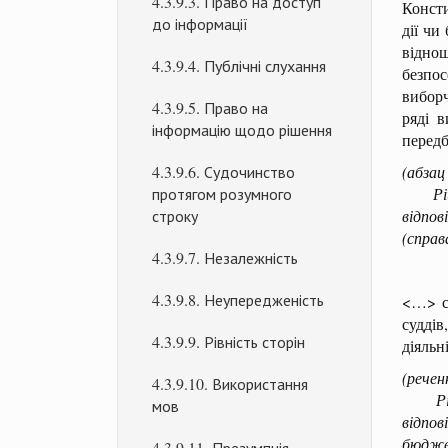
4.3.9.3. Право на доступ
Консти
до інформації
дії чи
відно
4.3.9.4. Публічні слухання
безпос
виборч
4.3.9.5. Право на
ряді 
інформацію щодо рішення
передб
4.3.9.6. Судочинство
(абзац
протягом розумного
Рішен
строку
відпо
(справ
4.3.9.7. Незалежність
4.3.9.8. Неупередженість
<…> ст
суддів
4.3.9.9. Рівність сторін
діяльн
(речен
4.3.9.10. Використання
Рішен
мов
відпов
бюдже
4.3.9.11. Презумпція