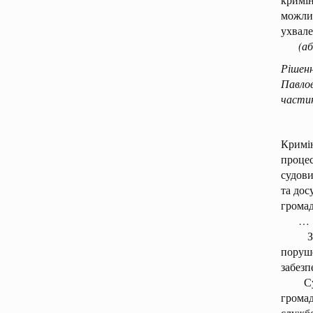
можлив
ухвале
(а
Рішен
Павло
частин
Кримін
процес
судови
та дос
грома
…
Закон
поруше
забезп
Судов
громад
службо