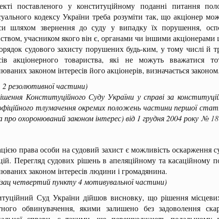
екті поставленого у конституційному поданні питання пол
уального кодексу України треба розуміти так, що акціонер мо
еси шляхом звернення до суду у випадку їх порушення, ос
ством, учасником якого він є, органами чи іншими акціонерами 
ок судового захисту порушених будь-ким, у тому числі й тр
есів акціонерного товариства, які не можуть вважатися то
юваних законом інтересів його акціонерів, визначається законом
 2 резолютивної частини)
ня Конституційного Суду України у справі за конституційн
фіційного тлумачення окремих положень частини першої статті
а про охоронюваний законом інтерес) від 1 грудня 2004 року
№ 18
ацією права особи на судовий захист є можливість оскарження су
цій. Перегляд судових рішень в апеляційному та касаційному 
юваних законом інтересів людини і громадянина.
бзац четвертий пункту 4 мотивувальної частини)
итуційний Суд України дійшов висновку, що рішення місцевих 
тного обвинувачення, якими залишено без задоволення ск
нальної справи, є такими, що перешкоджають подальшому 