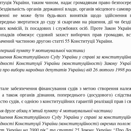
туція України, таким чином, надає громадянам право безпосеред
 бездіяльність органів державної влади, органів місцевого само
шенні не може бути будь-яких винятків щодо здійснення 
ередньо звертатися до суду зі скаргами на рішення, дії чи без
их комісій, їх посадових і службових осіб. Проте Закон Укра
випадків обмежує судовий захист виборчих прав громадян, 
ачений частиною другою статті 55 Конституції України.
 перший пункту 9 мотивувальної частини)
ня Конституційного Суду України у справі за конституційни
відності Конституції України (конституційності) Закону Укра
а про вибори народних депутатів України) від 26 лютого 1998 р
але забезпечення фінансування судів з метою створення належ
, а також органів дізнання, попереднього (досудового) слідств
істю судів, є однією з конституційних гарантій реалізації прав і с
ня друге абзац п’ятий пункту 4 мотивувальної частини)
ня Конституційного Суду України у справі за конституційн
ідності Конституції України (конституційності) окремих поло
т України на 2000 рік” та статті 25 Закону України “Про Де