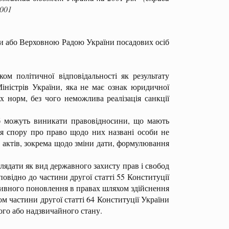
001
ни або Верховною Радою України посадових осіб
політичної відповідальності як результату
ністрів України, яка не має ознак юридичної
 норм, без чого неможлива реалізація санкції
 можуть виникати правовідносини, що мають
ння спору про право щодо них названі особи не
 актів, зокрема щодо зміни дати, формулювання
ядати як вид державного захисту прав і свобод
повідно до частини другої статті 55 Конституції
ктивного поновлення в правах шляхом здійснення
ом частини другої статті 64 Конституції України
ого або надзвичайного стану.