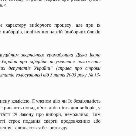
003
є характеру виборчого процесу, але при їх
и виборців, політичних партій (виборчих блоків
ійним зверненням громадянина Діяка Івана
України про офіційне тлумачення положення
их депутатів України” (справа про строки
ьтатів голосування) від 3 липня 2003 року
№ 13-
у комісією, її членом дію чи їх бездіяльність
і тривають понад п’ять днів після дня виборів, у
статті 29 Закону про вибори, неможливо. Тим
атті строк подання скарги продовженню або
ження, залишаються без розгляду.