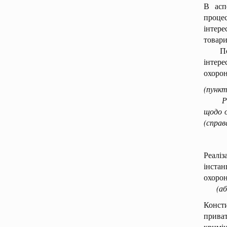
В асп
процес
інтер
товари
Поряд
інтер
охорон
(пункт
Рішен
щодо о
(справ
Реаліз
інстан
охорон
(а
Конст
прива
кримі