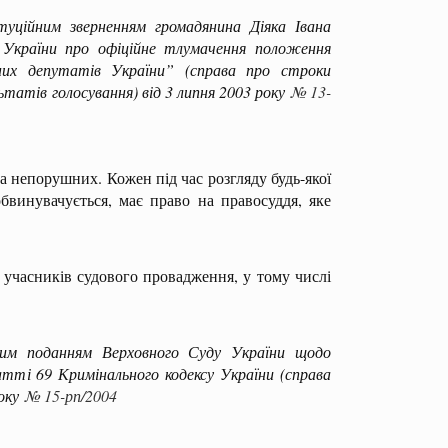
ійним зверненням громадянина Діяка Івана
України про офіційне тлумачення положення
их депутатів України” (справа про строки
ьтатів голосування) від 3 липня 2003 року
№ 13-
 непорушних. Кожен під час розгляду будь-якої
обвинувачується, має право на правосуддя, яке
 учасників судового провадження, у тому числі
ним поданням Верховного Суду України щодо
тті 69 Кримінального кодексу України (справа
року
№ 15-рп/2004