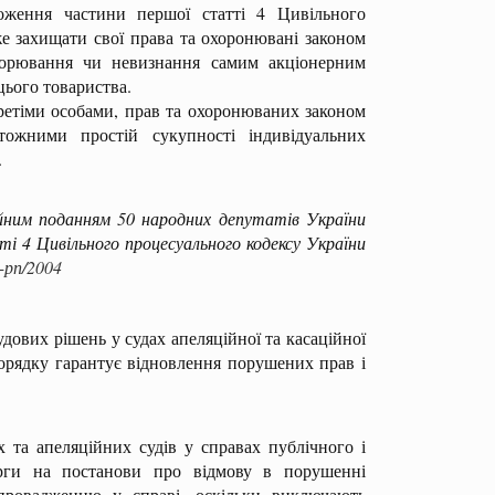
оження частини першої статті 4 Цивільного
же захищати свої права та охоронювані законом
порювання чи невизнання самим акціонерним
цього товариства.
етіми особами, прав та охоронюваних законом
тожними простій сукупності індивідуальних
.
им поданням 50 народних депутатів України
 4 Цивільного процесуального кодексу України
-рп/2004
дових рішень у судах апеляційної та касаційної
порядку гарантує відновлення порушених прав і
та апеляційних судів у справах публічного і
арги на постанови про відмову в порушенні
провадженню у справі, оскільки виключають