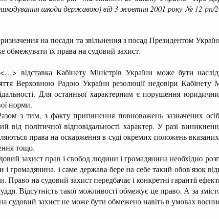
дшкодування шкоди державою) від 3 жовтня 2001 року
№ 12-рп/2
изначення на посади та звільнення з посад Президентом Украї
е обмежувати їх права на судовий захист.
ідставка Кабінету Міністрів України може бути наслідком 
яття Верховною Радою України резолюції недовіри Кабінету Мі
ідальності. Для останньої характерним є порушення юридичних
ої норми.
 з тим, з факту припинення повноважень зазначених осіб
ий від політичної відповідальності характер. У разі виникне
ляються права на оскарження в суді окремих положень вказаних
ення тощо.
й захист прав і свобод людини і громадянина необхідно розгл
 і громадянина. і саме держава бере на себе такий обов'язок від
и. Право на судовий захист передбачає і конкретні гарантії ефе
уддя. Відсутність такої можливості обмежує це право. А за зміст
на судовий захист не може бути обмежено навіть в умовах воєнн