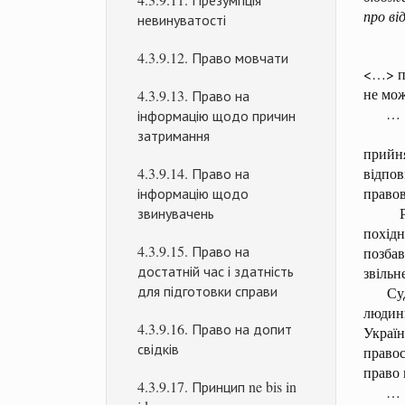
про ві
невинуватості
4.3.9.12. Право мовчати
<…> пр
не мож
4.3.9.13. Право на
…
інформацію щодо причин
<…> в
затримання
прийн
4.3.9.14. Право на
відпов
інформацію щодо
правов
звинувачень
Разом
похідн
4.3.9.15. Право на
позбав
достатній час і здатність
звільн
для підготовки справи
Судови
людини
4.3.9.16. Право на допит
Україн
свідків
правос
право 
4.3.9.17. Принцип ne bis in
…