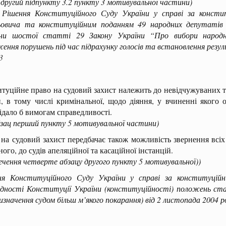
 другий підпункту 3.2 пункту 3 мотивувальної частини)
ня Конституційного Суду України у справі за конституц
ьовича та конституційним поданням 49 народних депутатів 
ни шостої статті 29 Закону України “Про вибори народн
ення порушень під час підрахунку голосів та встановлення резул
3
туційне право на судовий захист належить до невідчужуваних та
, в тому числі кримінальної, щодо діяння, у вчиненні якого 
ідало б вимогам справедливості.
бзац перший пункту 5 мотивувальної частини)
на судовий захист передбачає також можливість звернення всіх
ного, до судів апеляційної та касаційної інстанцій.
ечення четверте абзацу другого пункту 5 мотивувальної))
ня Конституційного Суду України у справі за конституцій
ідності Конституції України (конституційності) положень ста
изначення судом більш м’якого покарання) від 2 листопада 2004 