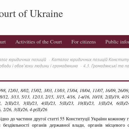
ourt of Ukraine
urt
Activities of the Court
For citizens
Public inf
лог юридичних позицій
Каталог юридичних позицій Конституці
вободи і обов’язки людини і громадянина
4.3. Громадянські та п
, 12/01, 8/02, 15/02, 3/03, 13/03, 15/04, 18/04, 11/07, 16/09, 26/09, 
8/12, 3/13, 5/13, 12/13, 2/15, 3/15, 4/16, 1-в/16, 10/18, 2(ІІ)/19, 4/19, 
3, 2(ІІ)/23, 3(ІІ)/23, 4(ІІ)/23, 5(ІІ)/23, 10(ІІ)/23, 1(ІІ)/24, 6(ІІ)/2
6, 2/26, 3(ІІ)/26, 4-р(ІІ)/26
ідно до частини другої статті 55 Конституції України кожному г
и бездіяльності органів державної влади, органів місцевого 