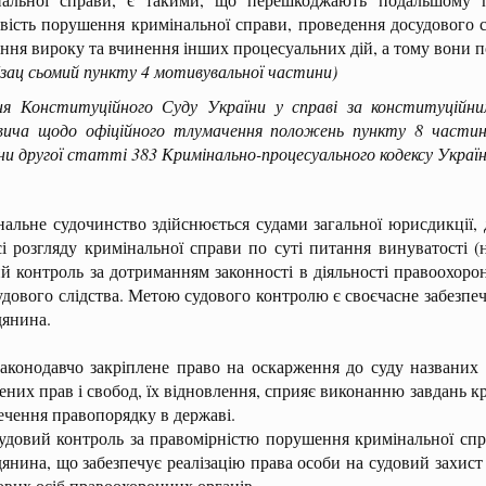
ість порушення кримінальної справи, проведення досудового слід
ння вироку та вчинення інших процесуальних дій, а тому вони п
бзац сьомий пункту 4 мотивувальної частини)
ня Конституційного Суду України у справі за конституційни
вича щодо офіційного тлумачення положень пункту 8 частин
и другої статті 383 Кримінально-процесуального кодексу Україн
альне судочинство здійснюється судами загальної юрисдикції,
і розгляду кримінальної справи по суті питання винуватості (н
й контроль за дотриманням законності в діяльності правоохоро
удового слідства. Метою судового контролю є своєчасне забезпеч
дянина.
одавчо закріплене право на оскарження до суду названих п
них прав і свобод, їх відновлення, сприяє виконанню завдань кр
ечення правопорядку в державі.
ий контроль за правомірністю порушення кримінальної справ
янина, що забезпечує реалізацію права особи на судовий захист
вих осіб правоохоронних органів.