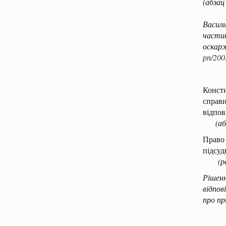
(абзац
Рішен
Васил
части
оскарж
рп/200
Консти
справи
відпов
(а
Право 
підсуд
(р
Рішен
відпов
про пр