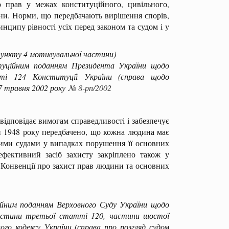
рав у межах конституційного, цивільного,
їни. Норми, що передбачають вирішення спорів,
ципу рівності усіх перед законом та судом і у
пункту 4 мотивувальної частини)
ційним поданням Президента України щодо
ті 124 Конституції України (справа щодо
 7 травня 2002 року
№ 8-рп/2002
ідповідає вимогам справедливості і забезпечує
 1948 року передбачено, що кожна людина має
ими судами у випадках порушення її основних
ефективний засіб захисту закріплено також у
в Конвенції про захист прав людини та основних
ним поданням Верховного Суду України щодо
частини третьої статті 120, частини шостої
о кодексу України (справа про розгляд судом