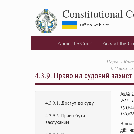
Skip
Constitutional C
to
main
content
Official web-site
About the Court
Acts of the Co
Home
Ката
4. Права, с
4.3.9. Право на судовий захист
№№ 1/98
9/12, 1
4.3.9.1. Доступ до суду
1(ІІ)/2
1(ІI)/2
4.3.9.2. Право бути
заслуханим
Відпов
дій ч