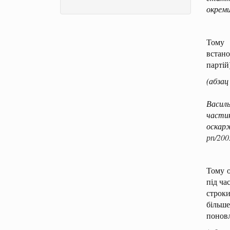
окреми
Тому 
встано
партій
(абзац
Рішен
Васил
части
оскарж
рп/200
Тому о
під ча
строк
більш
поновл