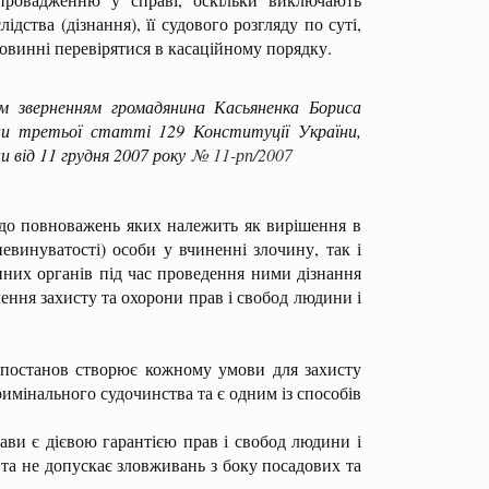
ства (дізнання), її судового розгляду по суті,
овинні перевірятися в касаційному порядку.
м зверненням громадянина Касьяненка Бориса
и третьої статті 129 Конституції України,
и від 11 грудня 2007 року
№ 11-рп/2007
 до повноважень яких належить як вирішення в
евинуватості) особи у вчиненні злочину, так і
нних органів під час проведення ними дізнання
ення захисту та охорони прав і свобод людини і
останов створює кожному умови для захисту
имінального судочинства та є одним із способів
и є дієвою гарантією прав і свобод людини і
 та не допускає зловживань з боку посадових та