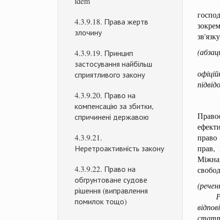
idem
Конст
господ
4.3.9.18. Права жертв
зокрем
злочину
зв'язк
(абзац
4.3.9.19. Принцип
Рішен
застосування найбільш
офіці
сприятливого закону
підвід
4.3.9.20. Право на
компенсацію за збитки,
Правос
спричинені державою
ефект
4.3.9.21.
право
Неретроактивність закону
прав,
Міжнар
4.3.9.22. Право на
свобод
обгрунтоване судове
(речен
рішення (виправлення
Рішен
помилок тощо)
відпо
статт