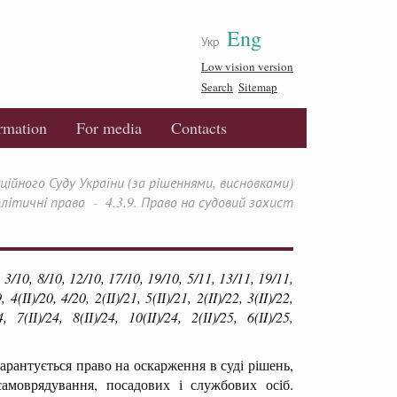
Eng
Укр
Low vision version
Search
Sitemap
ormation
For media
Contacts
йного Суду України (за рішеннями, висновками)
олітичні права
4.3.9. Право на судовий захист
3/10, 8/10, 12/10, 17/10, 19/10, 5/11, 13/11, 19/11,
4(ІІ)/20, 4/20, 2(ІІ)/21, 5(ІІ)/21, 2(II)/22, 3(II)/22,
4, 7(ІІ)/24, 8(ІІ)/24, 10(ІI)/24, 2(ІI)/25, 6(ІI)/25,
арантується право на оскарження в суді рішень,
самоврядування, посадових і службових осіб.