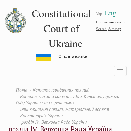
Skip
Constitutional
Eng
to
Укр
main
content
Low vision version
Court of
Search
Sitemap
Ukraine
Official web-site
Toggle
navigatio
Home
Каталог юридичних позицій
Каталог позицій колегій суддів Конституційного
Суду України (за їх ухвалами)
Інші юридичні позиції: матеріальний аспект
Конституція України
розділ ІV. Верховна Рада України
розділ ІV. Верховна Рада України