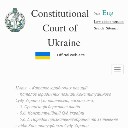
Skip
Constitutional
Eng
to
Укр
main
content
Low vision version
Court of
Search
Sitemap
Ukraine
Official web-site
Toggle
navigatio
Home
Каталог юридичних позицій
Каталог юридичних позицій Конституційного
Суду України (за рішеннями, висновками)
5. Організація державної влади
5.6. Конституційний Суд України
5.6.2. Порядок призначення/обрання та звільнення
суддів Конституційного Суду України