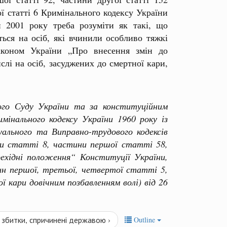
ї статті 6 Кримінального кодексу України
и 2001 року треба розуміти як такі, що
ься на осіб, які вчинили особливо тяжкі
аконом України „Про внесення змін до
лі на осіб, засуджених до смертної кари,
о Суду України та за конституційним
інального кодексу України 1960 року із
уального та Виправно-трудового кодексів
ями статті 8, частини першої статті 58,
ехідні положення“ Конституції України,
н першої, третьої, четвертої статті 5,
 кари довічним позбавленням волі) від 26
а збитки, спричинені державою ›
Outline