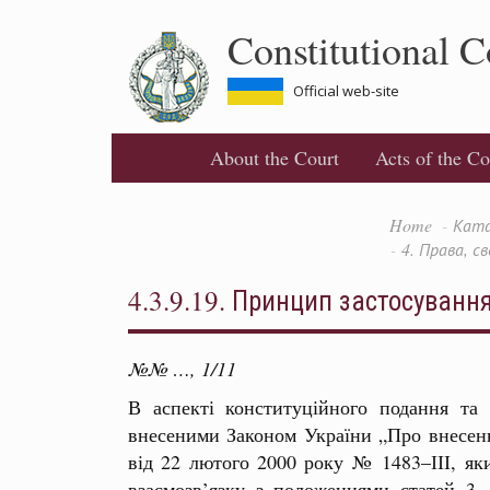
Skip
Constitutional C
to
main
content
Official web-site
About the Court
Acts of the Co
Home
Ката
4. Права, с
4.3.9.19. Принцип застосуванн
№№ …, 1/11
В аспекті конституційного подання та
внесеними Законом України „Про внесенн
від 22 лютого 2000 року № 1483–ІІІ, як
взаємозв’язку з положеннями статей 3, 