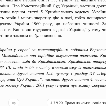
країни „Про Конституційний Суд України“, частини друго
астини першої статті 5 Кримінального кодексу Україн
ть особи і мають зворотну дію в часі, тобто поширюют
одексом України 1960 року, до набрання чинності З
го та Виправно-трудового кодексів України,“ у тому чис
ті цим законом не було виконано.
ни у справі за конституційним поданням Верховног
 Миколайовича про офіційне тлумачення положень Крим
о внесення змін до Кримінального, Кримінально-процес
3–ІІІ, щодо їх дії в часі у взаємозв’язку із положенн
астини другої статті 152, пункту 1 розділу ХV „Пер
уційний Суд України“, частини другої статті 4, части
 кодексу України 2001 року (справа про заміну смертної
up
4.3.9.20. Право на компенсацію з