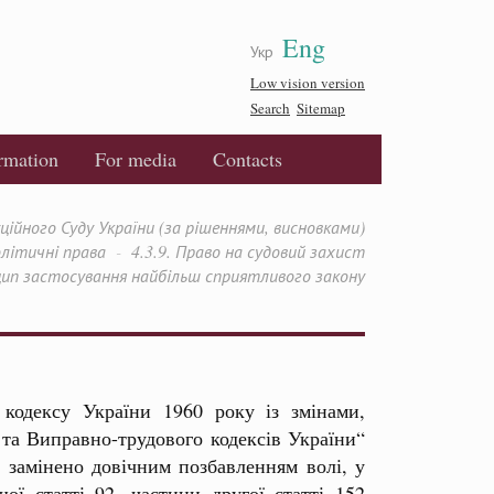
Eng
Укр
Low vision version
Search
Sitemap
ormation
For media
Contacts
йного Суду України (за рішеннями, висновками)
олітичні права
4.3.9. Право на судовий захист
цип застосування найбільш сприятливого закону
кодексу України 1960 року із змінами,
та Виправно-трудового кодексів України“
 замінено довічним позбавленням волі, у
ої статті 92, частини другої статті 152