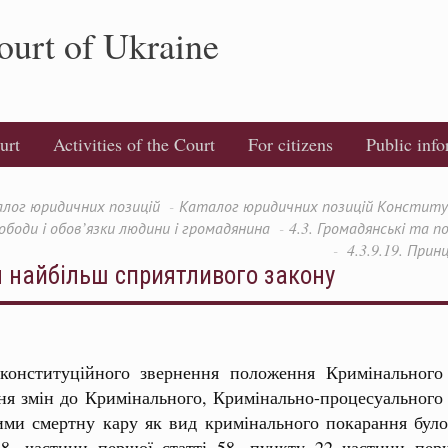
ourt of Ukraine
urt
Activities of the Court
For citizens
Public inf
лог юридичних позицій
Каталог юридичних позицій Конституці
вободи і обов’язки людини і громадянина
4.3. Громадянські та п
4.3.9.19. Прин
я найбільш сприятливого закону
 конституційного звернення положення Кримінального 
я змін до Кримінального, Кримінально-процесуального 
ими смертну кару як вид кримінального покарання було
8, частини першої статті 58, пункту 22 частини перш