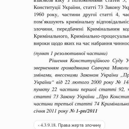
Конституції України, статті 73 Закону У
1960 року, частини другої статті 4, ч
пом’якшують кримінальну відповідальніс
злочини, передбачені Кримінальним к
Кримінального, Кримінально-процесуально
вироки щодо яких на час набрання чиннос
(пункт 1 резолютивної частини)
Рішення Конституційного Суду Украї
зверненням громадянина Савчука Миколи
змінами, внесеними Законом України „Пр
України“ від 22 лютого 2000 року № 148
пункту 22 частини першої статті 92, ч
статті 73 Закону України „Про Констит
частини третьої статті 74 Кримінального
січня 2011 року
№ 1-рп/2011
‹ 4.3.9.18. Права жертв злочину