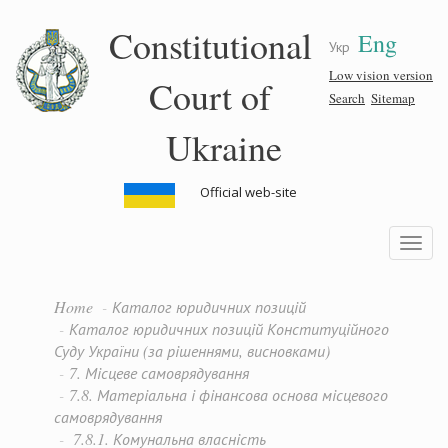
Skip
Constitutional
Eng
to
Укр
main
content
Low vision version
Court of
Search
Sitemap
Ukraine
Official web-site
Toggle
navigatio
Home
Каталог юридичних позицій
Каталог юридичних позицій Конституційного
Суду України (за рішеннями, висновками)
7. Місцеве самоврядування
7.8. Матеріальна і фінансова основа місцевого
самоврядування
7.8.1. Комунальна власність