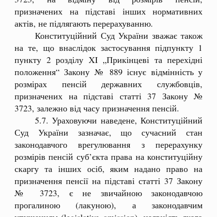
призначених на підставі інших нормативних
актів, не підлягають перерахуванню.
Конституційний Суд України зважає також
на те, що внаслідок застосування підпункту 1
пункту 2 розділу XI „Прикінцеві та перехідні
положення“ Закону № 889 існує відмінність у
розмірах пенсій державних службовців,
призначених на підставі статті 37 Закону №
3723, залежно від часу призначення пенсій.
5.7. Ураховуючи наведене, Конституційний
Суд України зазначає, що сучасний стан
законодавчого врегулювання з перерахунку
розмірів пенсій суб’єкта права на конституційну
скаргу та інших осіб, яким надано право на
призначення пенсії на підставі статті 37 Закону
№ 3723, є не звичайною законодавчою
прогалиною (лакуною), а законодавчим
упущенням (legislative omission), наявність якого