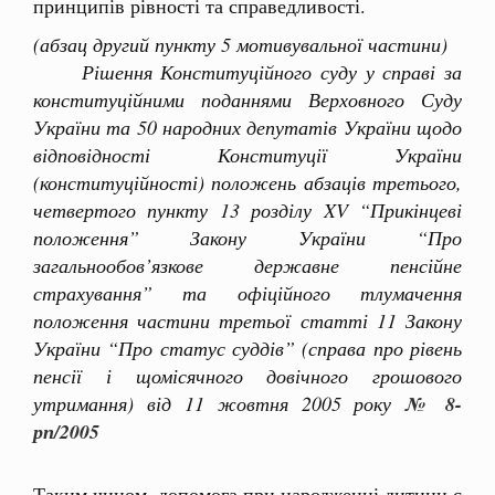
принципів рівності та справедливості.
(абзац другий пункту 5 мотивувальної частини)
Рішення Конституційного суду у справі за
конституційними поданнями Верховного Суду
України та 50 народних депутатів України щодо
відповідності Конституції України
(конституційності) положень абзаців третього,
четвертого пункту 13 розділу XV “Прикінцеві
положення” Закону України “Про
загальнообов’язкове державне пенсійне
страхування” та офіційного тлумачення
положення частини третьої статті 11 Закону
України “Про статус суддів” (справа про рівень
пенсії і щомісячного довічного грошового
утримання) від 11 жовтня 2005 року
№ 8-
рп/2005
Таким чином, допомога при народженні дитини є