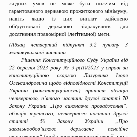
жодних умов не може бути нижчим від
гарантованого державою прожиткового мінімуму,
навіть якщо із цих виплат здійснено
обґрунтовані державою відрахування для
досягнення правомірної (легітимної) мети.
(Абзац четвертий підпункт 3.2 пункту 3
мотивувальної частини
Рішення Конституційного Суду України від
22 березня 2023 року
№ 3-р(II)/2023
у справі за
конституційною скаргою Лазуренка Ігоря
Олександровича щодо відповідності Конституції
України (конституційності) приписів абзаців
четвертого, п’ятого частини другої статті 70
Закону України „Про виконавче провадження“,
абзаців третього, четвертого частини другої
статті 50 Закону України „Про
загальнообов’язкове державне пенсійне
страхування“ (щодо гарантованості пенсії, що є