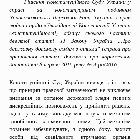
Рішення Конституційного Суду України у
справі за конституційним поданням
Уповноваженого Верховної Ради України з прав
людини щодо відповідності Конституції України
(конституційності) абзацу сьомого частини
дев'ятої статті 11 Закону України „Про
державну допомогу сім'ям з дітьми“ (справа про
припинення виплати допомоги при народженні
дитини) від 8 червня 2016 року
№ 3-рп/2016
Конституційний Суд України виходить із того,
що принцип правової визначеності не виключає
визнання за органом державної влади певних
дискреційних повноважень у прийнятті рішень,
однак у такому випадку має існувати механізм
запобігання зловживанню ними. Цей механізм
повинен забезпечувати, з одного боку, захист
особи від свавільного втручання органів