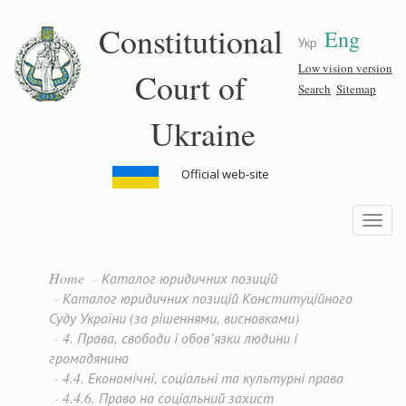
Skip
Constitutional
Eng
to
Укр
main
content
Low vision version
Court of
Search
Sitemap
Ukraine
Official web-site
Toggle
navigatio
Home
Каталог юридичних позицій
Каталог юридичних позицій Конституційного
Суду України (за рішеннями, висновками)
4. Права, свободи і обов’язки людини і
громадянина
4.4. Економічні, соціальні та культурні права
4.4.6. Право на соціальний захист