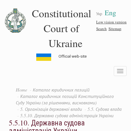
Skip
Constitutional
Eng
to
Укр
main
content
Low vision version
Court of
Search
Sitemap
Ukraine
Official web-site
Toggle
navigatio
Home
Каталог юридичних позицій
Каталог юридичних позицій Конституційного
Суду України (за рішеннями, висновками)
5. Організація державної влади
5.5. Судова влада
5.5.10. Державна судова адміністрація України
5.5.10. Державна судова
адміністрація України