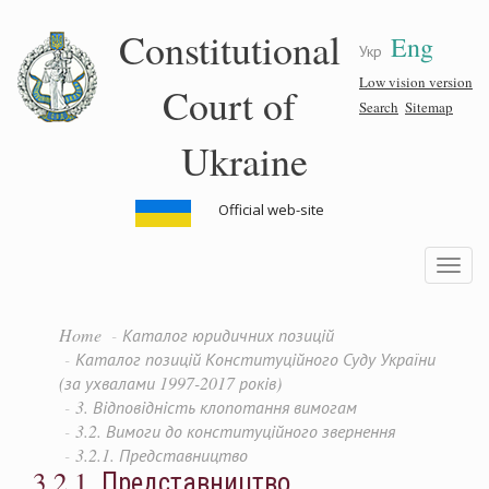
Skip
Constitutional
Eng
to
Укр
main
content
Low vision version
Court of
Search
Sitemap
Ukraine
Official web-site
Toggle
navigatio
Home
Каталог юридичних позицій
Каталог позицій Конституційного Суду України
(за ухвалами 1997-2017 років)
3. Відповідність клопотання вимогам
3.2. Вимоги до конституційного звернення
3.2.1. Представництво
3.2.1. Представництво