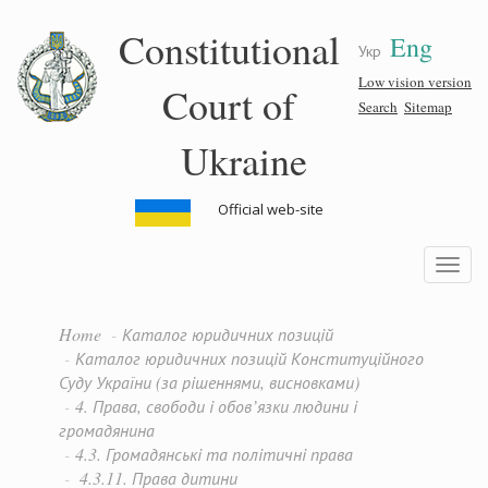
Skip
Constitutional
Eng
to
Укр
main
content
Low vision version
Court of
Search
Sitemap
Ukraine
Official web-site
Toggle
navigatio
Home
Каталог юридичних позицій
Каталог юридичних позицій Конституційного
Суду України (за рішеннями, висновками)
4. Права, свободи і обов’язки людини і
громадянина
4.3. Громадянські та політичні права
4.3.11. Права дитини