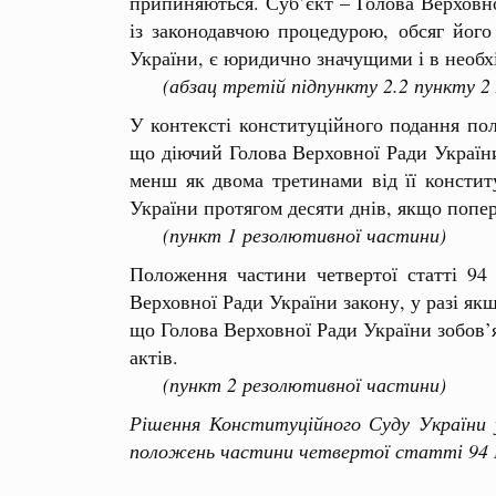
припиняються. Суб’єкт – Голова Верховно
із законодавчою процедурою, обсяг його
України, є юридично значущими і в необх
(абзац третій підпункту 2.2 пункту 2
У контексті конституційного подання пол
що діючий Голова Верховної Ради Україн
менш як двома третинами від її констит
України протягом десяти днів, якщо попер
(пункт 1 резолютивної частини)
Положення частини четвертої статті 94
Верховної Ради України закону, у разі як
що Голова Верховної Ради України зобов’
актів.
(пункт 2 резолютивної частини)
Рішення Конституційного Суду України 
положень частини четвертої статті 94 