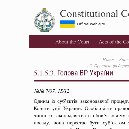
Skip
Constitutional C
to
main
content
Official web-site
About the Court
Acts of the Co
Home
Ката
5. Організація держ
5.1.5.3. Голова ВР України
№№ 7/07, 15/12
Одним із суб’єктів законодавчої процед
Конституції України. Особливість право
чинного законодавства в обов’язковому 
посаду, вона перестає бути суб’єктом 