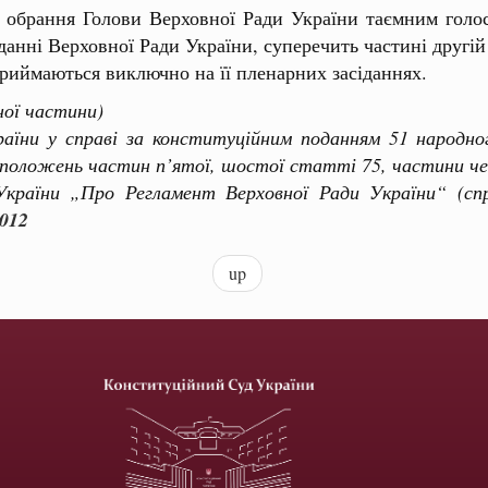
 обрання Голови Верховної Ради України таємним голос
анні Верховної Ради України, суперечить частині другій 
приймаються виключно на її пленарних засіданнях.
ної частини)
 у справі за конституційним поданням 51 народног
 положень частин п’ятої, шостої статті 75, частини ч
України „Про Регламент Верховної Ради України“ (спр
012
up