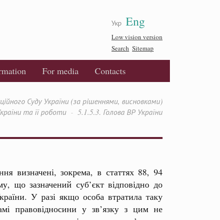
Eng
Укр
Low vision version
Search
Sitemap
ormation
For media
Contacts
йного Суду України (за рішеннями, висновками)
України та її роботи
5.1.5.3. Голова ВР України
ня визначені, зокрема, в статтях 88, 94
му, що зазначений суб’єкт відповідно до
країни. У разі якщо особа втратила таку
самі правовідносини у зв’язку з цим не