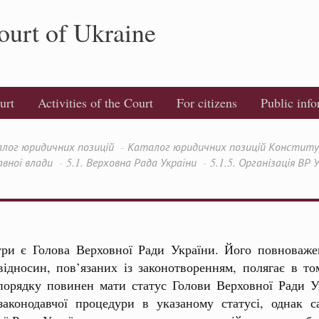
ourt of Ukraine
urt
Activities of the Court
For citizens
Public inf
лог юридичних позицій
Каталог юридичних позицій Конституці
авної влади
5.1. Верховна Рада України
5.1.5. Організація ВР 
ури є Голова Верховної Ради України. Його повноважен
відносин, пов’язаних із законотворенням, полягає в то
порядку повинен мати статус Голови Верховної Ради У
законодавчої процедури в указаному статусі, однак 