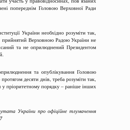
ати участь у правовідносинах, пов’язаних
инені попереднім Головою Верховної Ради
ституції України необхідно розуміти так,
н, прийнятий Верховною Радою України не
дписаний та не оприлюднений Президентом
й.
 оприлюднення та опублікування Головою
протягом десяти днів, треба розуміти так,
н у пріоритетному порядку – раніше інших
путата України про офіційне тлумачення
7