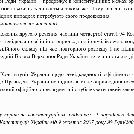
ї Ради України – продовжує в конституційних межах бр
 повноважень залишається таким же. Тому всі дії, вч
ідних випадках потребують свого продовження.
 мотивувальної частини)
оження другого речення частини четвертої статті 94 Кон
и невідкладно офіційно оприлюднює і опубліковує зако
уційного складу під час повторного розгляду і не пі
едній Голова Верховної Ради України не вчинив таких ді
 Конституції України щодо невідкладності офіційного
що Президент України не підписав та не оприлюднив його 
язаний офіційно оприлюднити і опублікувати такий зако
у справі за конституційним поданням 51 народного де
Конституції України від 9 жовтня 2007 року
№ 7-рп/200