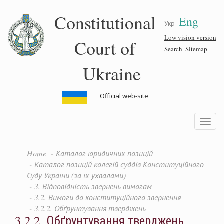
Skip
Constitutional
Eng
to
Укр
main
content
Low vision version
Court of
Search
Sitemap
Ukraine
Official web-site
Toggle
navigatio
Home
Каталог юридичних позицій
Каталог позицій колегій суддів Конституційного
Суду України (за їх ухвалами)
3. Відповідність звернень вимогам
3.2. Вимоги до конституційного звернення
3.2.2. Обґрунтування тверджень
3.2.2. Обґрунтування тверджень