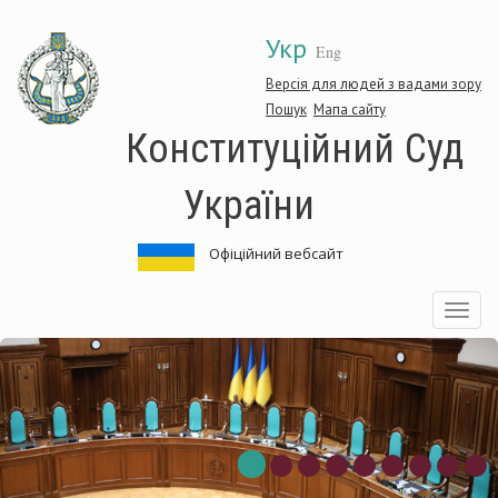
Перейти
Укр
до
Eng
основного
матеріалу
Версія для людей з вадами зору
Пошук
Мапа сайту
Конституційний Суд
України
Офіційний вебсайт
Toggle
navigatio
титуційний
Конс
Суд