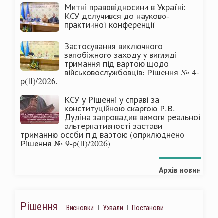
Митні правовідносини в Україні:
КСУ долучився до науково-
практичної конференції
Застосування виключного
запобіжного заходу у вигляді
тримання під вартою щодо
військовослужбовців: Рішення № 4-
р(ІІ)/2026.
КСУ у Рішенні у справі за
конституційною скаргою Р.В.
Дудіна запровадив вимоги реальної
альтернативності застави
триманню особи під вартою (оприлюднено
Рішення № 9-р(ІІ)/2026)
Архів новин
Рішення
Висновки
Ухвали
Постанови