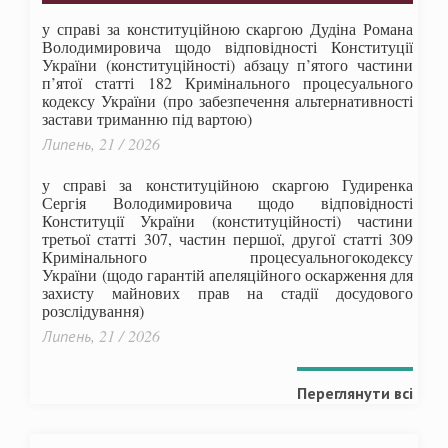
у справі за конституційною скаргою Дудіна Романа
Володимировича щодо відповідності Конституції
України (конституційності) абзацу п’ятого частини
п’ятої статті 182 Кримінального процесуального
кодексу України (про забезпечення альтернативності
застави триманню під вартою)
Липень, 21 / 2026
у справі за конституційною скаргою Гудиренка
Сергія Володимировича щодо відповідності
Конституції України (конституційності) частини
третьої статті 307, частин першої, другої статті 309
Кримінального процесуальногокодексу
України
(щодо гарантій апеляційного оскарження для
захисту майнових прав на стадії досудового
розслідування)
Липень, 21 / 2026
Переглянути всі