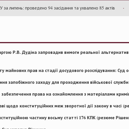
ипень: проведено 94 засідання та ухвалено 85 актів
Суд 
скаргою Р.В. Дудіна запровадив вимоги реальної альтернати
ту майнових прав на стадії досудового розслідування: Суд о
ння запобіжного заходу для проходження військової служби:
до забезпечення права на ознайомлення з матеріалами крим
раві щодо конституційних меж зворотної дії закону в часі (
ституційною частину восьму статті 176 КПК (резюме Рішен