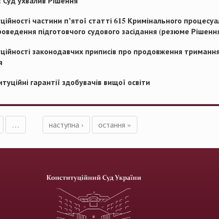
: Суд ухвалив Рішення
уційності частини п’ятої статті 615 Кримінального процесу
роведення підготовчого судового засідання (резюме Рішенн
уційності законодавчих приписів про продовження тримання
я
туційні гарантії здобувачів вищої освіти
…
наступна ›
остання »