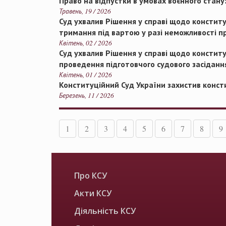
Право на відпустки в умовах воєнного стану
Травень, 19 / 2026
Суд ухвалив Рішення у справі щодо констит
тримання під вартою у разі неможливості п
Квітень, 02 / 2026
Суд ухвалив Рішення у справі щодо констит
проведення підготовчого судового засіданн
Квітень, 01 / 2026
Конституційний Суд України захистив консти
Березень, 11 / 2026
1
2
3
4
5
6
7
8
9
Про КСУ
Акти КСУ
Діяльність КСУ