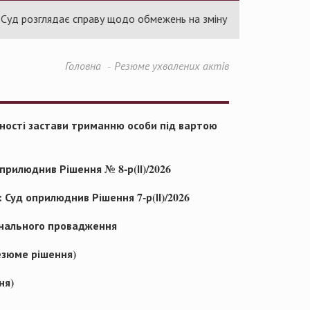
розглядає справу щодо обмежень на зміну ціни в договорах про п
Головна
Резюме ухвалених актів
вності застави триманню особи під вартою
прилюднив Рішення № 8-р(ІІ)/2026
 Суд оприлюднив Рішення 7-р(ІІ)/2026
інального провадження
резюме рішення)
ня)