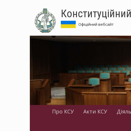
Перейти
Конституційний
до
основного
матеріалу
Офіційний вебсайт
Про КСУ
Акти КСУ
Діяль