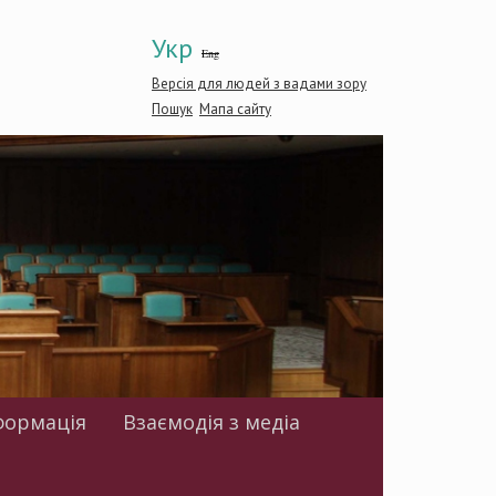
Укр
Eng
Версія для людей з вадами зору
Пошук
Мапа сайту
формація
Взаємодія з медіа