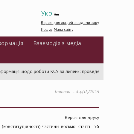
Укр
Eng
Версія для людей з вадами зору
Пошук
Мапа сайту
формація
Взаємодія з медіа
ормація щодо роботи КСУ за липень: проведено 94 засідання та
Головна
4-р(II)/2026
Версія для друку
(конституційності) частини восьмої статті 176