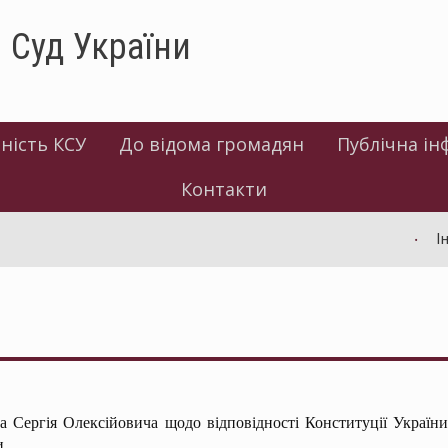
 Суд України
ність КСУ
До відома громадян
Публічна ін
Контакти
Інф
а Сергія Олексійовича щодо відповідності Конституції України 
и