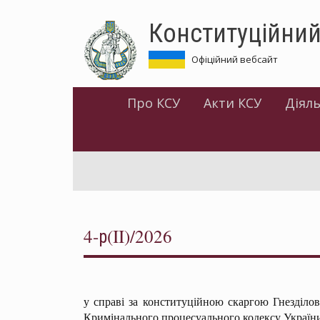
Перейти
Конституційний
до
основного
матеріалу
Офіційний вебсайт
Про КСУ
Акти КСУ
Діяль
4-р(II)/2026
у справі за конституційною скаргою Гнезділов
Кримінального процесуального кодексу Україн