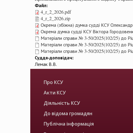
Файл:
4_r_2_2026.pdf
4_r_2_2026.zip
Окрема (збіжна) думка судді КСУ Олександр
Окрема думка судді КСУ Віктора Городовенк
Матеріали справи № 3-50/2025(102/25) до Рі
Матеріали справи № 3-50/2025(102/25) до Рі
Матеріали справи № 3-50/2025(102/25) до Рі
Суддя-доповідач:
Лемак В.В.
Про КСУ
Акти КСУ
Діяльність КСУ
До відома громадян
Публічна інформація