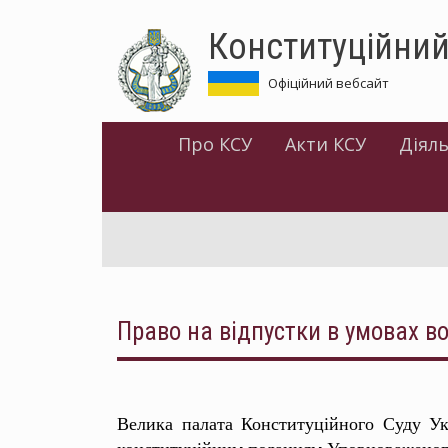
Перейти
Конституційний
до
основного
матеріалу
Офіційний вебсайт
Про КСУ
Акти КСУ
Діяль
Право на відпустки в умовах в
Велика палата Конституційного Суду Ук
конституційним поданням
Уповноваженого