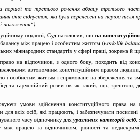
ни першої та третього речення абзацу третього част
я днів відпусток, які були перенесені на період після 
ві положення“).
на конституційно
уційному поданні, Суд наголосив, що
балансу між працею і особистим життям (
work-life balan
ьких міжнародних стандартів у сфері праці, зокрема й щ
право на відпочинок, з одного боку, походить від кон
надважливим автономним конституційним правом людини, 
ю і особистим життям і спрямоване на збереження та зм
бод та гармонійний розвиток як такий, що, зрештою, 
овуючи умови здійснення конституційного права на в
 для всіх осіб, які працюють, і забезпечувати посилені м
чуваного часу відпочинку для
уразливих категорій осіб,
 між працею та відпочинком, рівності та недискримі