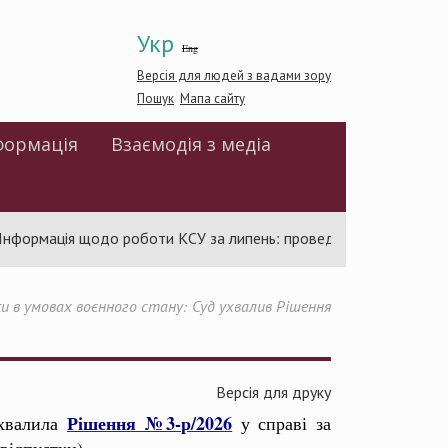
Укр
Eng
Версія для людей з вадами зору
Пошук
Мапа сайту
формація
Взаємодія з медіа
мація щодо роботи КСУ за липень: проведено 94 засідання та ух
и в умовах воєнного стану: Суд ухвалив Рішення
Версія для друку
Рішення №3-р/2026
ухвалила
у справі за
відпустки).