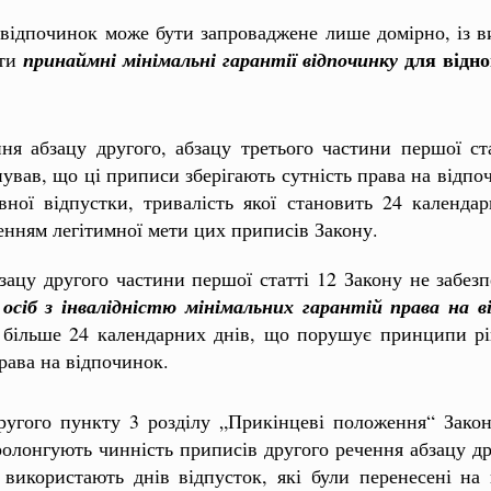
ідпочинок може бути запроваджене лише домірно, із виз
для відно
ити
принаймні
мінімальні гарантії відпочинку
я абзацу другого, абзацу третього частини першої ста
ував, що ці приписи зберігають сутність права на відпо
вної відпустки, тривалість якої становить 24 календа
ненням легітимної мети цих приписів Закону.
ацу другого частини першої статті 12 Закону не забезп
а
осіб з інвалідністю
мінімальних гарантій права на в
ї більше 24 календарних днів, що порушує принципи рів
рава на відпочинок.
ругого пункту 3 розділу „Прикінцеві положення“ Закон
пролонгують чинність приписів другого речення абзацу др
використають днів відпусток, які були перенесені на 