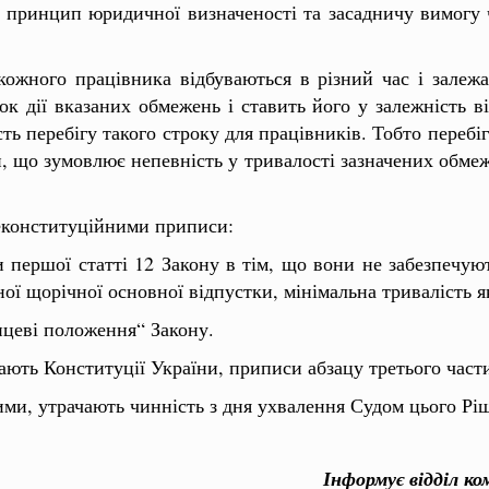
 принцип юридичної визначеності та засадничу вимогу ч
ожного працівника відбуваються в різний час і залежа
к дії вказаних обмежень і ставить його у залежність ві
ь перебігу такого строку для працівників. Тобто перебіг 
, що зумовлює непевність у тривалості зазначених обмеж
неконституційними приписи:
и першої статті 12 Закону в тім, що вони не забезпечу
ої щорічної основної відпустки, мінімальна тривалість я
нцеві положення“ Закону.
ють Конституції України, приписи абзацу третього части
ми, утрачають чинність з дня ухвалення Судом цього Рі
Інформує відділ к