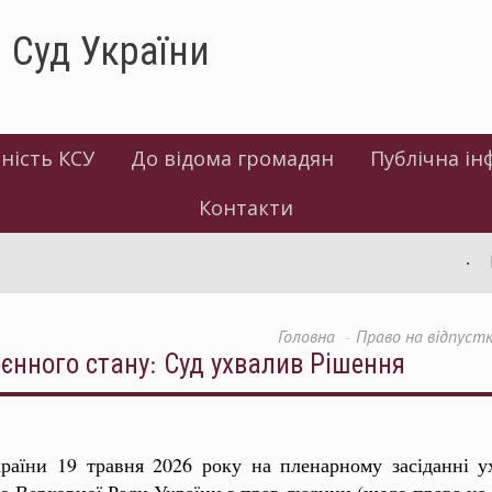
 Суд України
ність КСУ
До відома громадян
Публічна ін
Контакти
Інфор
Головна
Право на відпустк
оєнного стану: Суд ухвалив Рішення
раїни 19 травня 2026 року на пленарному засіданні 
 Верховної Ради України з прав людини (щодо права на 