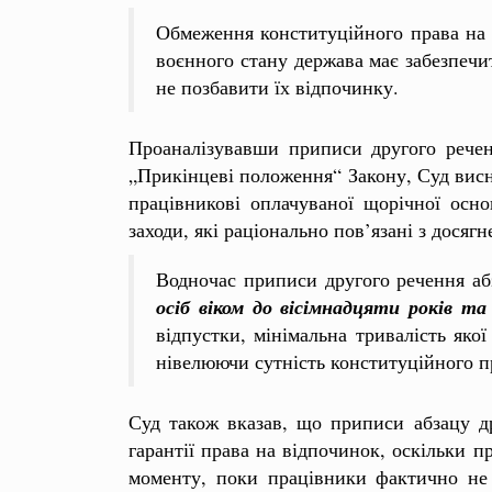
Обмеження конституційного права на в
воєнного стану держава має забезпеч
не позбавити їх відпочинку.
Проаналізувавши приписи другого реченн
„Прикінцеві положення“ Закону, Суд висн
працівникові оплачуваної щорічної осно
заходи, які раціонально пов’язані з досяг
Водночас приписи другого речення абз
осіб віком до вісімнадцяти років
т
відпустки, мінімальна тривалість яко
нівелюючи сутність конституційного п
Суд також вказав, що приписи абзацу д
гарантії права на відпочинок, оскільки 
моменту, поки працівники фактично не 