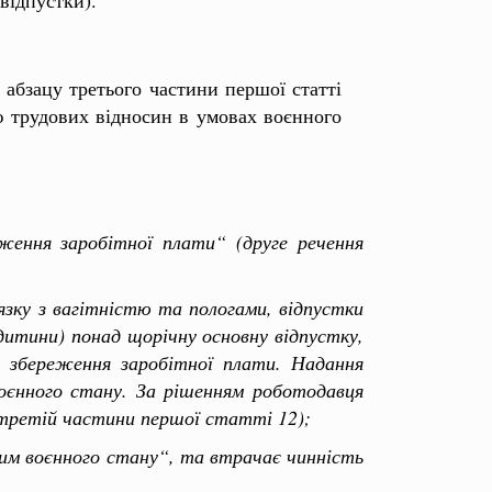
 абзацу третього частини першої статті
ю трудових відносин в умовах воєнного
ження заробітної плати“ (друге речення
’язку з вагітністю та пологами, відпустки
 дитини) понад щорічну основну відпустку,
 збереження заробітної плати. Надання
воєнного стану. За рішенням роботодавця
 третій частини першої статті 12);
ежим воєнного стану“, та втрачає чинність