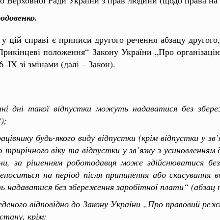
одовенко.
 цій справі є приписи другого речення абзацу другого,
„Прикінцеві положення“ Закону України „Про організаці
‒IX зі змінами (далі – Закон).
ні дні такої відпустки можуть надаватися без збере
);
рацівнику будь-якого виду відпустки (крім відпустки у зв
 трирічного віку та відпустки у зв’язку з усиновленням
ини, за рішенням роботодавця може здійснюватися без
реноситься на період після припинення або скасування 
ть надаватися без збереження заробітної плати“ (абзац
 введеного відповідно до Закону України „Про правовий р
стану, крім: