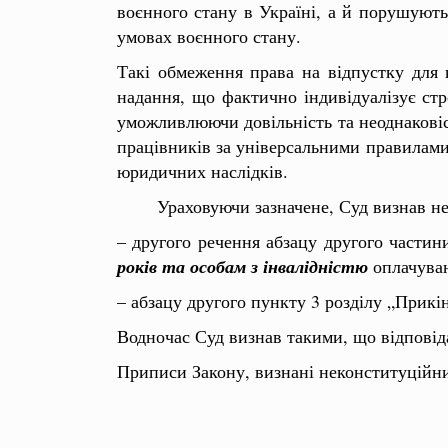
воєнного стану в Україні, а й порушують
умовах воєнного стану.
Такі обмеження права на відпустку для к
надання, що фактично індивідуалізує стро
уможливлюючи довільність та неоднаковіст
працівників за універсальними правилами
юридичних наслідків.
Ураховуючи зазначене, Суд визнав 
– другого речення абзацу другого частин
років
та
особам з інвалідністю
оплачуван
– абзацу другого пункту 3 розділу „Прикі
Водночас Суд визнав такими, що відповіда
Приписи Закону, визнані неконституційни