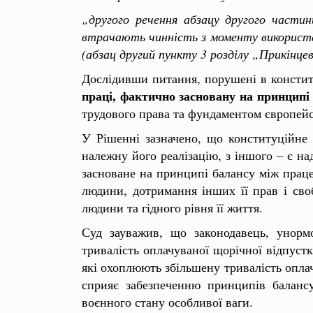
„другого речення абзацу другого части
втрачають чинність з моменту використанн
(абзац другий пункту 3 розділу „Прикінце
Дослідивши питання, порушені в констит
праці, фактично засновану на принципі
трудового права та фундаментом європейс
У Рішенні зазначено, що конституційне 
належну його реалізацію, з іншого – є 
засноване на принципі балансу між праце
людини, дотримання інших її прав і сво
людини та гідного рівня її життя.
Суд зауважив, що законодавець, унорм
тривалість оплачуваної щорічної відпустки
які охоплюють збільшену тривалість опла
сприяє забезпеченню принципів балансу
воєнного стану особливої ваги.