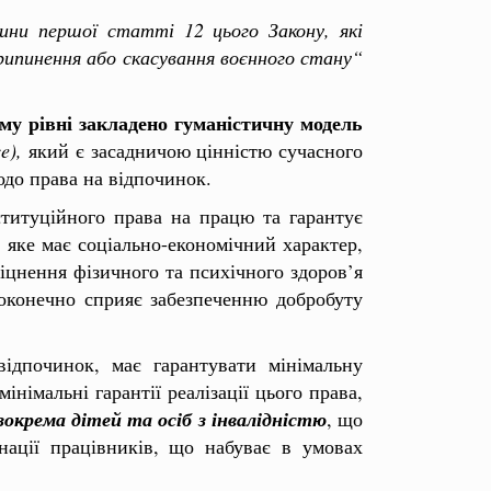
ини першої статті 12 цього Закону, які
припинення або скасування воєнного стану“
му рівні закладено гуманістичну модель
ce),
який є засадничою цінністю сучасного
одо права на відпочинок.
ституційного права на працю та гарантує
яке має соціально-економічний характер,
іцнення фізичного та психічного здоров’я
доконечно сприяє забезпеченню добробуту
ідпочинок, має гарантувати мінімальну
інімальні гарантії реалізації цього права,
зокрема дітей та осіб з інвалідністю
, що
нації працівників, що набуває в умовах