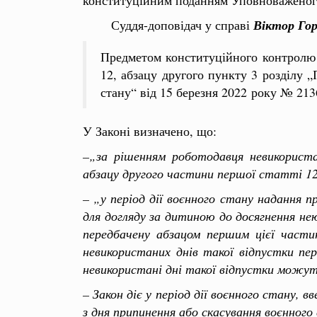
Суддя-доповідач у справі
Віктор Гор
Предметом конституційного контролю у
12, абзацу другого пункту 3 розділу 
стану“ від 15 березня 2022 року № 2136
У Законі визначено, що:
–„за рішенням роботодавця невикориста
абзацу другого частини першої статті 12
– „у період дії воєнного стану надання п
для догляду за дитиною до досягнення нею
передбачену абзацом першим цієї част
невикористаних днів такої відпустки пе
невикористані дні такої відпустки можу
– Закон діє у період дії воєнного стану,
з дня припинення або скасування воєнного 