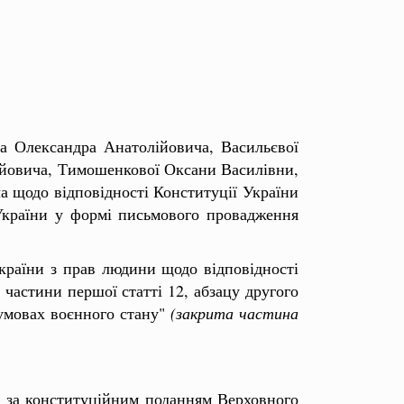
а Олександра Анатолійовича, Васильєвої
ійовича, Тимошенкової Оксани Василівни,
 щодо відповідності Конституції України
 України у формі письмового провадження
країни з прав людини щодо відповідності
 частини першої статті 12, абзацу другого
умовах воєнного стану"
(закрита частина
і за конституційним поданням Верховного