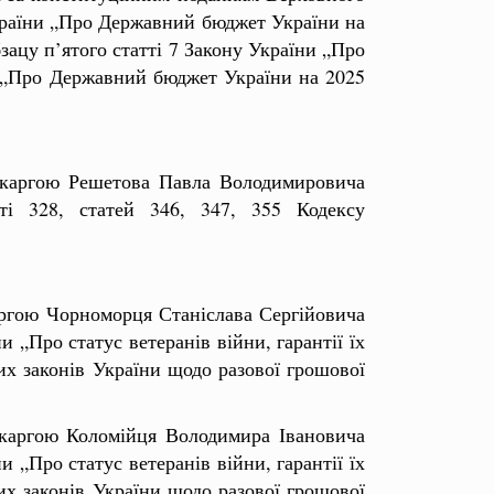
України „Про Державний бюджет України на
зацу п’ятого статті 7 Закону України „Про
и „Про Державний бюджет України на 2025
скаргою
Решетова Павла Володимировича
тті 328, статей 346, 347, 355 Кодексу
аргою Чорноморця Станіслава Сергійовича
и „Про статус ветеранів війни, гарантії їх
их законів України щодо разової грошової
скаргою Коломійця Володимира Івановича
и „Про статус ветеранів війни, гарантії їх
их законів України щодо разової грошової