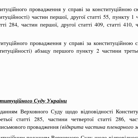
титуційного провадження у справі за конституційною 
итуційності) частин першої, другої статті 55, пункту 1
тті 284, частин першої, другої статті 409, статті 410,
ституційного провадження у справі за конституційною
ституційності) абзацу першого пункту 2 частини треть
ституційного Суду України
оданням Верховного Суду щодо відповідності Конституц
етьої статті 285, частини четвертої статті 286, ча
 письмового провадження
(відкрита частина пленарного з
итуційним поданням Верховного Суду щодо відповідност