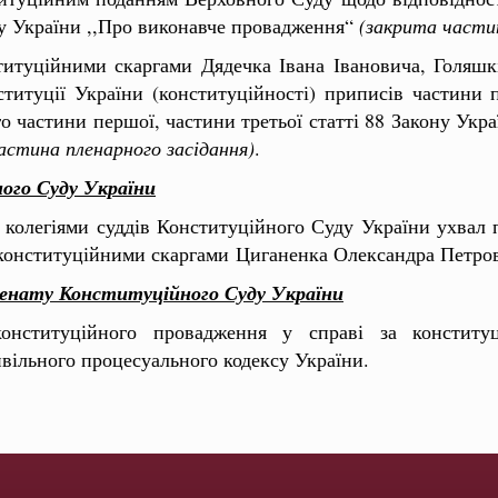
ну України ,,Про виконавче провадження“
(закрита частин
титуційними скаргами Дядечка Івана Івановича, Голяш
итуції України (конституційності) приписів частини п
го частини першої, частини третьої статті 88 Закону Укра
астина пленарного засідання)
.
ого Суду України
колегіями суддів Конституційного Суду України ухвал п
а конституційними скаргами Циганенка Олександра Пет
о сенату Конституційного Суду України
конституційного провадження у справі за конститу
ивільного процесуального кодексу України.