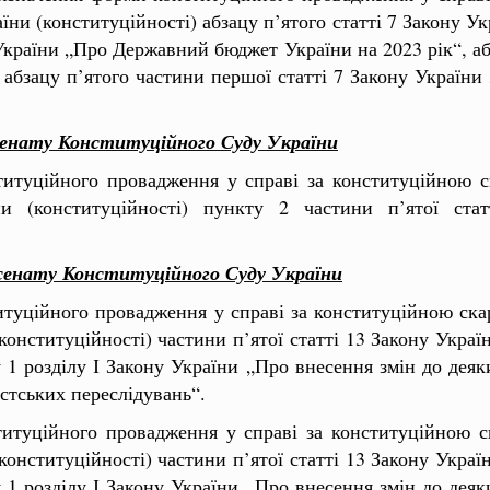
аїни (конституційності) абзацу п’ятого статті 7 Закону 
у України „Про Державний бюджет України на 2023 рік“, аб
 абзацу п’ятого частини першої статті 7 Закону Україн
о сенату Конституційного Суду України
титуційного провадження у справі за конституційною 
ни (конституційності) пункту 2 частини п’ятої ста
о сенату Конституційного Суду України
титуційного провадження у справі за конституційною ск
онституційності) частини п’ятої статті 13 Закону Україн
у 1 розділу І Закону України „Про внесення змін до деяк
стських переслідувань“.
ституційного провадження у справі за конституційною 
онституційності) частини п’ятої статті 13 Закону Україн
у 1 розділу І Закону України „Про внесення змін до деяк