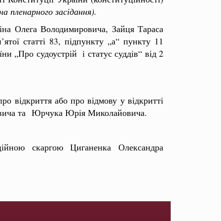
а пленарного засідання).
кіна Олега Володимировича, Зайця Тараса
’ятої статті 83, підпункту „а“ пункту 11
їни „Про судоустрій і статус суддів“ від 2
ро відкриття або про відмову у відкритті
ровича та Юрчука Юрія Миколайовича.
ційною скаргою Циганенка Олександра