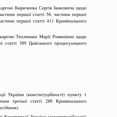
скаргою Кириченка Сергія Івановича щодо
 частини першої статті 56, частини першої
 частини першої статті 411 Кримінального
 скаргою Теплишин Марії Романівни щодо
ої статті 389 Цивільного процесуального
ії України (конституційності) пункту 1
стини третьої статті 288 Кримінального
асідання).
і Конституції України (конституційності)