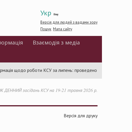
Укр
Eng
Версія для людей з вадами зору
Пошук
Мапа сайту
формація
Взаємодія з медіа
 щодо роботи КСУ за липень: проведено 94 засідання та ухвален
 ДЕННИЙ засідань КСУ на 19-21 травня 2026 р.
Версія для друку