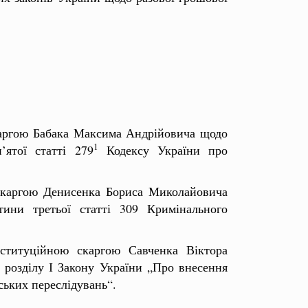
скаргою Бабака Максима Андрійовича щодо
1
’ятої статті 279
Кодексу України про
 скаргою Денисенка Бориса Миколайовича
тини третьої статті 309 Кримінального
ституційною скаргою Савченка Віктора
 розділу І Закону України „Про внесення
ських переслідувань“.