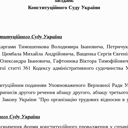
Конституційного Суду України
ституційного Суду України
скаргами Тимошенкова Володимира Івановича, Петричук
а, Цимбала Михайла Андрійовича, Ващенка Сергія Євген
Олександра Івановича, Гафтонюка Віктора Тимофійовича
ятої статті 361 Кодексу адміністративного судочинства
титуційним поданням Уповноваженого Верховної Ради У
риписів другого речення абзацу другого, абзацу третього
 Закону України "Про організацію трудових відносин в 
ого Суду України
изначення форми конституційного провадження у справ