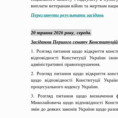
виплати ветеранам війни та жертвам наци
Переглянути результати засідань
20 травня 2026 року,
середа.
Засідання Першого сенату Конституцій
1. Розгляд питання щодо відкриття конс
відповідності Конституції України (ко
адміністративні правопорушення.
2. Розгляд питання щодо відкриття кон
щодо відповідності Конституції Украї
процесуального кодексу України.
3. Розгляд питання щодо визначення 
Миколайовича щодо відповідності Консти
змін до деяких законів України щодо разо