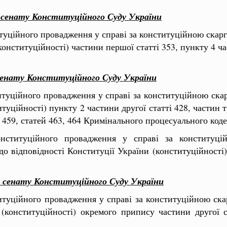
о сенату Конституційного Суду України
итуційного провадження у справі за конституційною ска
конституційності) частини першої статті 353, пункту 4 ча
о сенату Конституційного Суду України
титуційного провадження у справі за конституційною с
уційності) пункту 2 частини другої статті 428, частин тр
ті 459, статей 463, 464 Кримінального процесуального код
онституційного провадження у справі за конституц
відповідності Конституції України (конституційності) 
го сенату Конституційного Суду України
титуційного провадження у справі за конституційною с
 (конституційності) окремого припису частини другої 