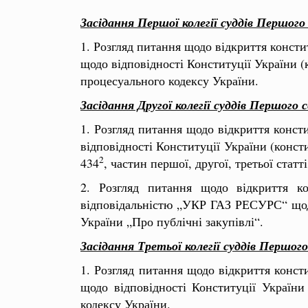
Засідання Першої колегії суддів Першог
1. Розгляд питання щодо відкриття конст
щодо відповідності Конституції України (
процесуального кодексу України.
Засідання Другої колегії суддів Першог
1. Розгляд питання щодо відкриття конс
відповідності Конституції України (констит
2
434
, частин першої, другої, третьої стат
2. Розгляд питання щодо відкриття к
відповідальністю „УКР ГАЗ РЕСУРС“ щодо 
України „Про публічні закупівлі“.
Засідання Третьої колегії суддів Першо
1. Розгляд питання щодо відкриття конс
щодо відповідності Конституції України
кодексу України.