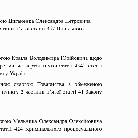
ргою Циганенка Олександра Петровича
стини п’ятої статті 357 Цивільного
каргою Країла Володимира Юрійовича щодо
1
етьої, четвертої, п’ятої статті 434
, статті
ексу Україн.
ійною скаргою Товариства з обмеженою
пункту 2 частини п’ятої статті 41 Закону
каргою Мельника Олександра Олексійовича
статті 424 Кримінального процесуального