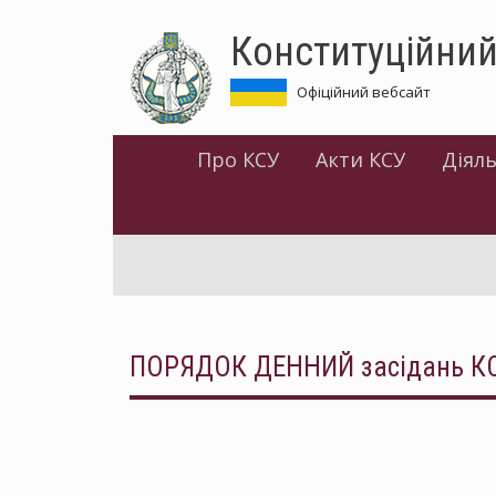
Перейти
Конституційний
до
основного
матеріалу
Офіційний вебсайт
Про КСУ
Акти КСУ
Діяль
ПОРЯДОК ДЕННИЙ засідань КСУ