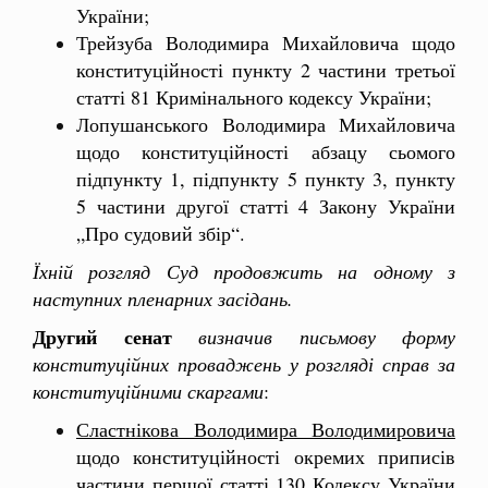
України;
Трейзуба Володимира Михайловича щодо
конституційності пункту 2 частини третьої
статті 81 Кримінального кодексу України;
Лопушанського Володимира Михайловича
щодо конституційності абзацу сьомого
підпункту 1, підпункту 5 пункту 3, пункту
5 частини другої статті 4 Закону України
„Про судовий збір“.
Їхній розгляд Суд продовжить на одному з
наступних пленарних засідань.
Другий сенат
визначив письмову форму
конституційних проваджень у розгляді справ за
конституційними скаргами
:
Сластнікова Володимира Володимировича
щодо конституційності окремих приписів
частини першої статті 130 Кодексу України