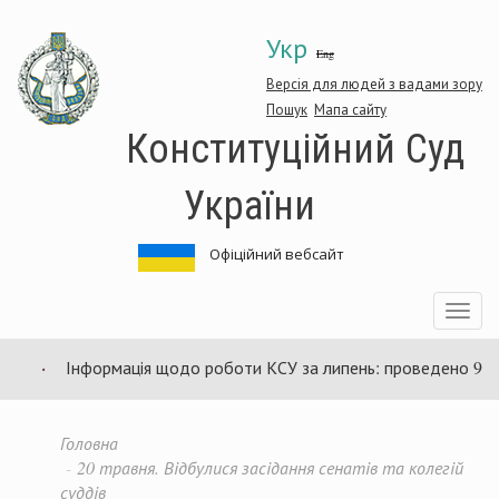
Перейти
Укр
до
Eng
основного
матеріалу
Версія для людей з вадами зору
Пошук
Мапа сайту
Конституційний Суд
України
Офіційний вебсайт
Toggle
navigatio
Інформація щодо роботи КСУ за липень: проведено 94 засід
Головна
20 травня. Відбулися засідання сенатів та колегій
суддів