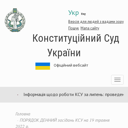
Перейти
Укр
до
Eng
основного
матеріалу
Версія для людей з вадами зору
Пошук
Мапа сайту
Конституційний Суд
України
Офіційний вебсайт
Toggle
navigatio
Інформація щодо роботи КСУ за липень: проведено 94
Головна
ПОРЯДОК ДЕННИЙ засідань КСУ на 19 травня
2022 р.