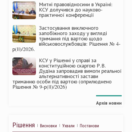
Митні правовідносини в Україні:
КСУ долучився до науково-
практичної конференції
Застосування виключного
запобіжного заходу у вигляді
тримання під вартою щодо
військовослужбовців: Рішення № 4-
р(ІІ)/2026.
КСУ у Рішенні у справі за
конституційною скаргою Р.В.
Дудіна запровадив вимоги реальної
альтернативності застави
триманню особи під вартою (оприлюднено
Рішення № 9-р(ІІ)/2026)
Архів новин
Рішення
Висновки
Ухвали
Постанови