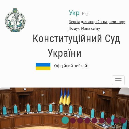
Перейти
Укр
до
Eng
основного
матеріалу
Версія для людей з вадами зору
Пошук
Мапа сайту
Конституційний Суд
України
Офіційний вебсайт
Toggle
navigatio
онституційний
К
уд
С