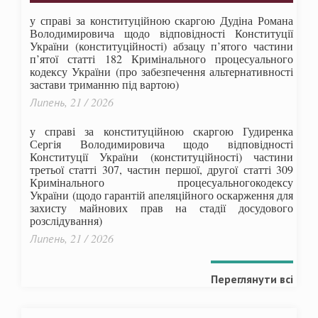
у справі за конституційною скаргою Дудіна Романа
Володимировича щодо відповідності Конституції
України (конституційності) абзацу п’ятого частини
п’ятої статті 182 Кримінального процесуального
кодексу України (про забезпечення альтернативності
застави триманню під вартою)
Липень, 21 / 2026
у справі за конституційною скаргою Гудиренка
Сергія Володимировича щодо відповідності
Конституції України (конституційності) частини
третьої статті 307, частин першої, другої статті 309
Кримінального процесуальногокодексу
України
(щодо гарантій апеляційного оскарження для
захисту майнових прав на стадії досудового
розслідування)
Липень, 21 / 2026
Переглянути всі