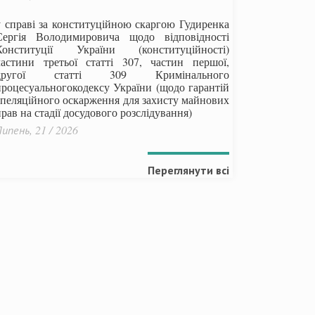
у справі за конституційною скаргою Гудиренка
Сергія Володимировича щодо відповідності
Конституції України (конституційності)
частини третьої статті 307, частин першої,
другої статті 309 Кримінального
процесуальногокодексу України
(щодо гарантій
апеляційного оскарження для захисту майнових
рав на стадії досудового розслідування)
ипень, 21 / 2026
Переглянути всі