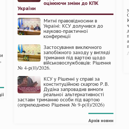
оцінюючи зміни до КПК
України
Митні правовідносини в
Україні: КСУ долучився до
науково-практичної
конференції
п
Застосування виключного
запобіжного заходу у вигляді
Л
ми
тримання під вартою щодо
,
військовослужбовців: Рішення
№ 4-р(ІІ)/2026.
КСУ у Рішенні у справі за
конституційною скаргою Р.В.
Дудіна запровадив вимоги
реальної альтернативності
ії
застави триманню особи під вартою
(оприлюднено Рішення № 9-р(ІІ)/2026)
Архів новин