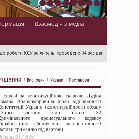
формація
Взаємодія з медіа
и КСУ за липень: проведено 94 засідання та ухвалено 85 актів
Рішення
Висновки
Ухвали
Постанови
у справі за конституційною скаргою Дудіна
Романа Володимировича щодо відповідності
Конституції України (конституційності) абзацу
п’ятого частини п’ятої статті 182
Кримінального процесуального кодексу
України (про забезпечення альтернативності
застави триманню під вартою)
ипень, 21 / 2026