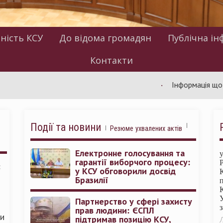
ність КСУ
До відома громадян
Публічна ін
Контакти
Інформація щодо робот
Події та новини
Резюме ухвалених актів
Електронне голосування та
гарантії виборчого процесу:
:
у КСУ обговорили досвід
Бразилії
Партнерство у сфері захисту
прав людини: ЄСПЛ
ми
підтримав позицію КСУ,
Л