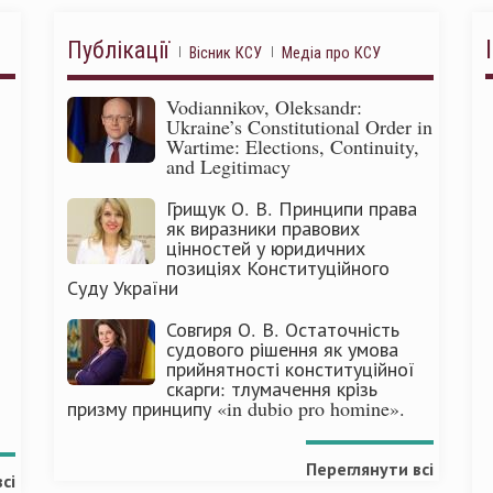
Публікації
Вісник КСУ
Медіа про КСУ
Vodiannikov, Oleksandr:
Ukraine’s Constitutional Order in
Wartime: Elections, Continuity,
and Legitimacy
Грищук О. В. Принципи права
як виразники правових
цінностей у юридичних
позиціях Конституційного
Суду України
Совгиря О. В. Остаточність
судового рішення як умова
прийнятності конституційної
скарги: тлумачення крізь
призму принципу «in dubio pro homine».
Переглянути всі
сі