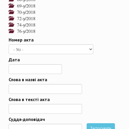
69-у/2018
70-у/2018
72-у/2018
74-у/2018
76-у/2018
Номер акта
Дата
Дата
Слова в назві акта
Слова в тексті акта
Суддя-доповідач
Застосувати