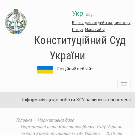
Перейти
Укр
до
Eng
основного
матеріалу
Версія для людей з вадами зору
Пошук
Мапа сайту
Конституційний Суд
України
Офіційний вебсайт
Toggle
navigatio
Інформація щодо роботи КСУ за липень: проведено 94 з
Головна
Нормативна база
Нормативні акти Конституційного Суду України
Ухвали Конституційного Суду України
2018 рік