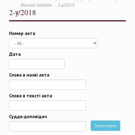
Велика палата
2-у/2018
2-у/2018
Номер акта
Дата
Дата
Слова в назві акта
Слова в тексті акта
Суддя-доповідач
Застосувати