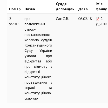
Суддя-
Ім’я
Номер
Назва
доповідач
Дата
файлу
2-
про
Сас С.В.
06.02.18
2-
у/2018
подовження
y_2018
строку
постановлення
колегією суддів
Конституційного
Суду України
ухвали про
відкриття або
про відмову у
відкритті
конституційного
провадження у
справі за
конституційною
скаргою