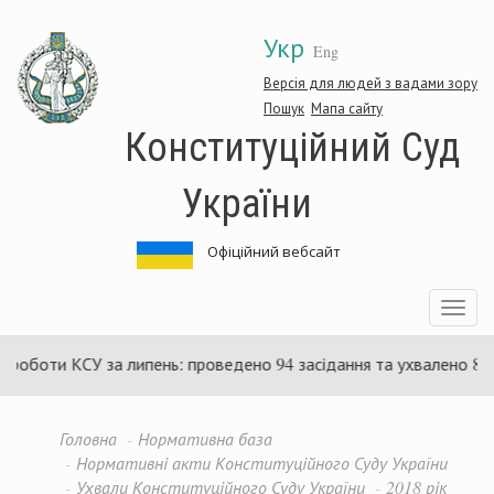
Перейти
Укр
до
Eng
основного
матеріалу
Версія для людей з вадами зору
Пошук
Мапа сайту
Конституційний Суд
України
Офіційний вебсайт
Toggle
navigatio
оботи КСУ за липень: проведено 94 засідання та ухвалено 85 а
Головна
Нормативна база
Нормативні акти Конституційного Суду України
Ухвали Конституційного Суду України
2018 рік