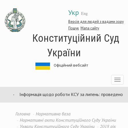
Перейти
Укр
до
Eng
основного
матеріалу
Версія для людей з вадами зору
Пошук
Мапа сайту
Конституційний Суд
України
Офіційний вебсайт
Toggle
navigatio
Інформація щодо роботи КСУ за липень: проведено 94 за
Головна
Нормативна база
Нормативні акти Конституційного Суду України
Ухвали Конституційного Суду України
2018 рік