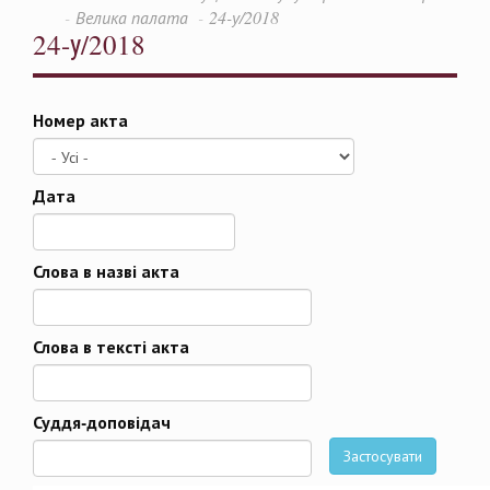
Велика палата
24-у/2018
24-у/2018
Номер акта
Дата
Дата
Слова в назві акта
Слова в тексті акта
Суддя-доповідач
Застосувати