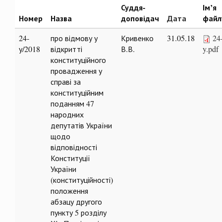
Суддя-
Ім’я
Номер
Назва
доповідач
Дата
файл
24-
про відмову у
Кривенко
31.05.18
24
у/2018
відкритті
В.В.
y.pdf
конституційного
провадження у
справі за
конституційним
поданням 47
народних
депутатів України
щодо
відповідності
Конституції
України
(конституційності)
положення
абзацу другого
пункту 5 розділу