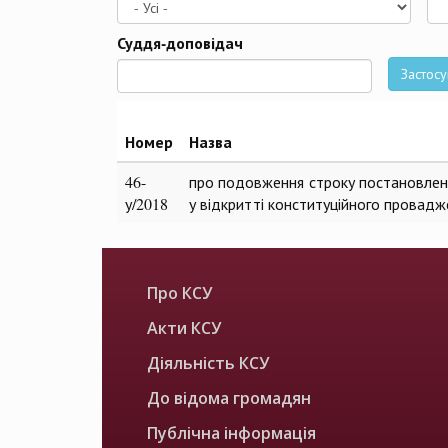
Да
Суддя-доповідач
Застосу
Номер
Назва
46-
про подовження строку постановленн
у/2018
у відкритті конституційного провадж
Про КСУ
Акти КСУ
Діяльність КСУ
До відома громадян
Публічна інформація