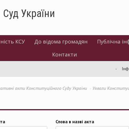
 Суд України
ність КСУ
До відома громадян
Публічна ін
Контакти
Інфор
ативні акти Конституційного Суду України
Ухвали Конституц
та
Слова в назві акта