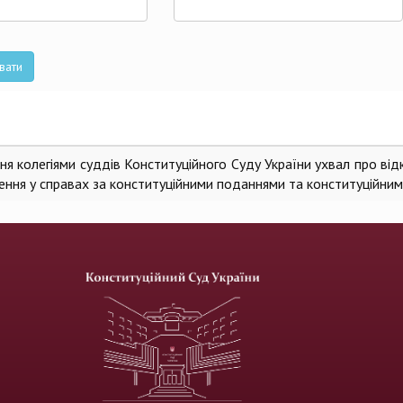
та
вати
я колегіями суддів Конституційного Суду України ухвал про від
ення у справах за конституційними поданнями та конституційним