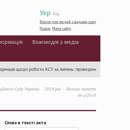
Укр
Eng
Версія для людей з вадами зору
Пошук
Мапа сайту
формація
Взаємодія з медіа
мація щодо роботи КСУ за липень: проведено 94 засідання та у
ійного Суду України
2018 рік
Велика палата
46-у/2018
Слова в тексті акта