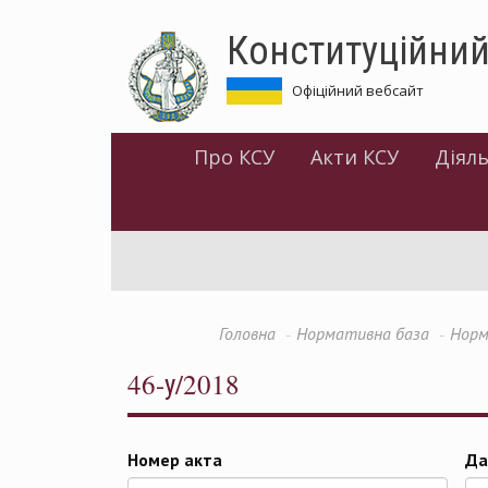
Перейти
Конституційний
до
основного
матеріалу
Офіційний вебсайт
Про КСУ
Акти КСУ
Діяль
Головна
Нормативна база
Норм
46-у/2018
Номер акта
Да