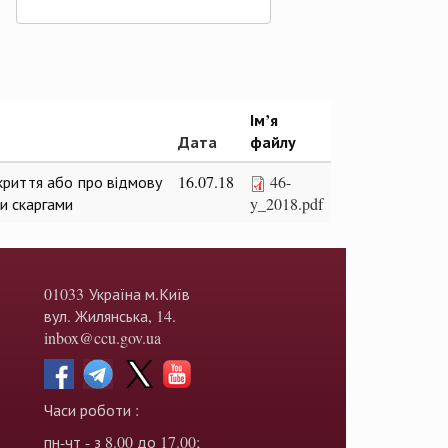
Ім’я
Дата
файлу
криття або про відмову
16.07.18
46-
и скаргами
y_2018.pdf
01033 Україна м.Київ
вул. Жилянська, 14.
inbox@ccu.gov.ua
Часи роботи :
пн-чт - з 8.00 до 17.00;