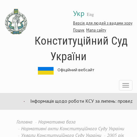
Перейти
Укр
до
Eng
основного
матеріалу
Версія для людей з вадами зору
Пошук
Мапа сайту
Конституційний Суд
України
Офіційний вебсайт
Toggle
navigatio
Інформація щодо роботи КСУ за липень: проведено 9
Головна
Нормативна база
Нормативні акти Конституційного Суду України
Ухвали Конституційного Суду України
2005 рік