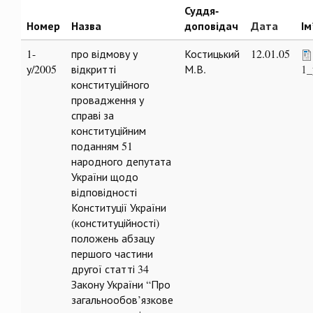
Суддя-
Номер
Назва
доповідач
Дата
Ім
1-
про відмову у
Костицький
12.01.05
у/2005
відкритті
М.В.
1_
конституційного
провадження у
справі за
конституційним
поданням 51
народного депутата
України щодо
відповідності
Конституції України
(конституційності)
положень абзацу
першого частини
другої статті 34
Закону України “Про
загальнообов’язкове