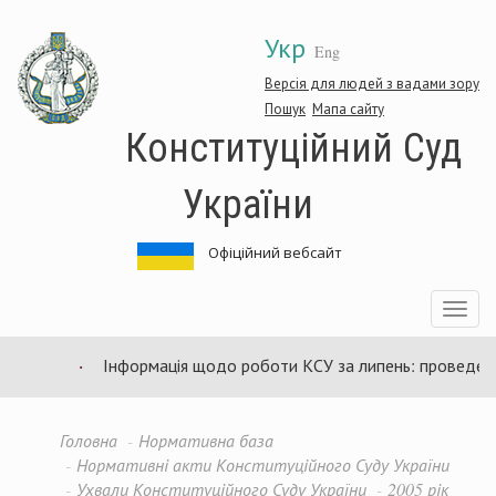
Перейти
Укр
до
Eng
основного
матеріалу
Версія для людей з вадами зору
Пошук
Мапа сайту
Конституційний Суд
України
Офіційний вебсайт
Toggle
navigatio
Інформація щодо роботи КСУ за липень: проведено 94
Головна
Нормативна база
Нормативні акти Конституційного Суду України
Ухвали Конституційного Суду України
2005 рік