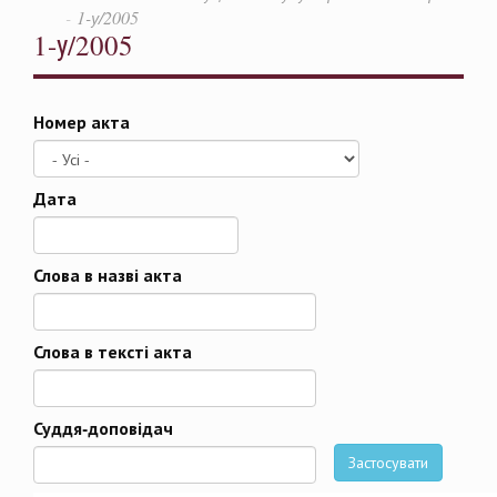
1-у/2005
1-у/2005
Номер акта
Дата
Дата
Слова в назві акта
Слова в тексті акта
Суддя-доповідач
Застосувати